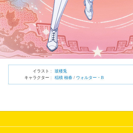
イラスト :
玻楼兎
キャラクター :
稲積 柚春
/
ウォルター・B