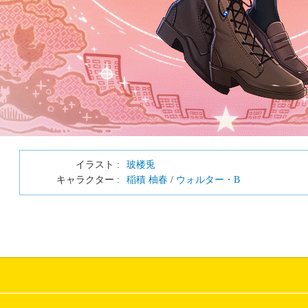
イラスト :
玻楼兎
キャラクター :
稲積 柚春
/
ウォルター・B