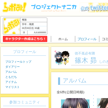
種族
学年：職業
00月00日生 00歳
AAA000000
プロフィール
徳不孤必有隣
篠木 昴
しの
プロフィールトップ
ダイアリー
アルバム
ともだち
アルバム
アイテム
マイリスト
全6件(公開日時順)
参加コミュニティ