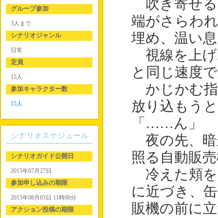
吹き寄せる
グループ参加
端がさらわれ
3人まで
埋め、温い息
シナリオジャンル
日常
視線を上げ
定員
と同じ速度で
15人
かじかむ指
参加キャラクター数
放り込もうと
15人
「……ん」
シナリオスケジュール
夜の先、暗
照る自動販売
シナリオガイド公開日
冷えた頬を
2015年07月27日
参加申し込みの期限
に近づき、缶
2015年08月03日 11時00分
販機の前に立
アクション投稿の期限