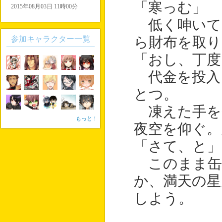
「寒っむ」
2015年08月03日 11時00分
低く呻いて
参加キャラクター一覧
ら財布を取り
「おし、丁度
代金を投入
とつ。
凍えた手を
もっと！
夜空を仰ぐ。
「さて、と」
このまま缶
か、満天の星
しよう。