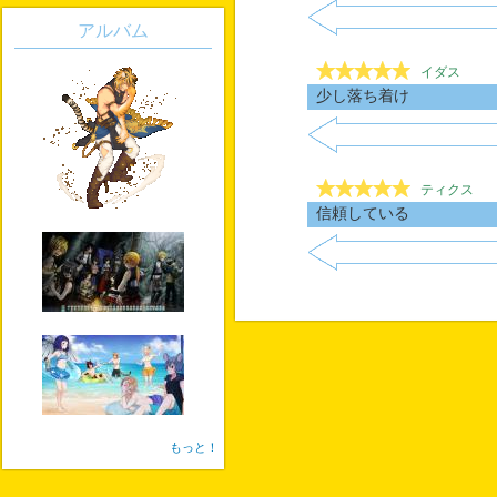
アルバム
イダス
少し落ち着け
ティクス
信頼している
もっと！