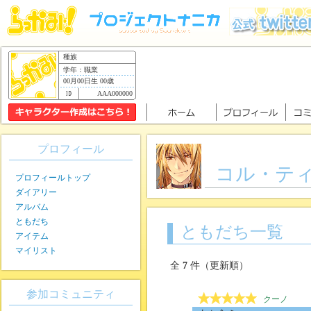
種族
学年：職業
00月00日生 00歳
AAA000000
プロフィール
コル・テ
プロフィールトップ
ダイアリー
アルバム
ともだち
ともだち一覧
アイテム
マイリスト
全
7
件（更新順）
参加コミュニティ
クーノ