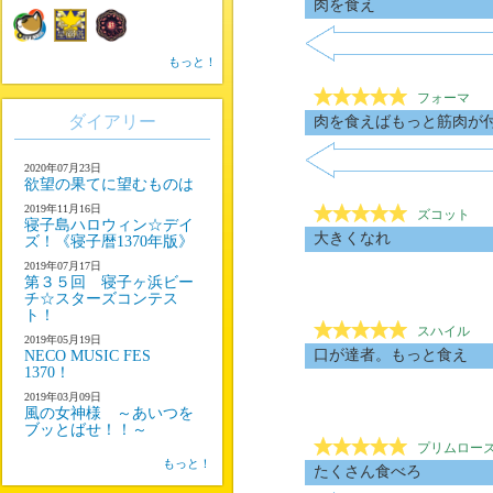
肉を食え
もっと！
フォーマ
ダイアリー
肉を食えばもっと筋肉が
2020年07月23日
欲望の果てに望むものは
2019年11月16日
ズコット
寝子島ハロウィン☆デイ
大きくなれ
ズ！《寝子暦1370年版》
2019年07月17日
第３５回 寝子ヶ浜ビー
チ☆スターズコンテス
ト！
スハイル
2019年05月19日
口が達者。もっと食え
NECO MUSIC FES
1370！
2019年03月09日
風の女神様 ～あいつを
ブッとばせ！！～
プリムロー
もっと！
たくさん食べろ