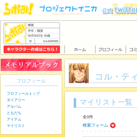
種族
学年：職業
00月00日生 00歳
AAA000000
コル・テ
プロフィール
プロフィールトップ
ダイアリー
マイリスト一覧
アルバム
ともだち
全0件
アイテム
検索フォーム
マイリスト