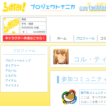
種族
学年：職業
00月00日生 00歳
AAA000000
プロフィール
コル・テ
プロフィールトップ
ダイアリー
アルバム
ともだち
参加コミュニテ
アイテム
マイリスト
寝子島コミュニテ
ここは、すべてのキ
とはここを使ってく