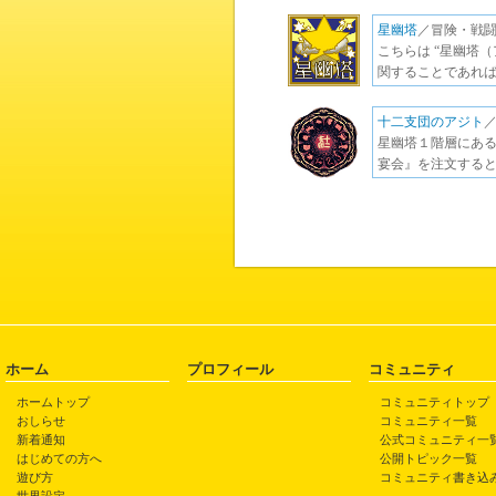
星幽塔
／冒険・戦
こちらは “星幽塔
関することであれば
十二支団のアジト
星幽塔１階層にある
宴会』を注文すると
ホーム
プロフィール
コミュニティ
ホームトップ
コミュニティトップ
おしらせ
コミュニティ一覧
新着通知
公式コミュニティ一
はじめての方へ
公開トピック一覧
遊び方
コミュニティ書き込