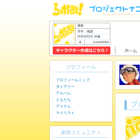
種族
学年：職業
00月00日生 00歳
AAA000000
プロフィール
プロフィールトップ
ダイアリー
アルバム
ともだち
プ
アイテム
マイリスト
参加コミュニティ