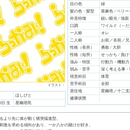
目の色
緑
髪の色・髪型
亜麻色 / ベリ
外見特徴
鋭い眼光 / 強面
口調
ワイルド（～だ
一人称
オレ
二人称
お前／名前／兄
性格（長所）
勇敢 / 大胆
性格（短所）
せっかち / 負
強み・特技
行動力・機動力
弱み・苦手
深く考える事・
得意科目
体育
苦手科目
全部
イラスト：
居住地
星幽塔／十二支
ほしびと
健康状態
0日 生
星幽塔民
るより先に体が動く猪突猛進型。
刺激を求める傾向があり、一か八かの賭けが好き。