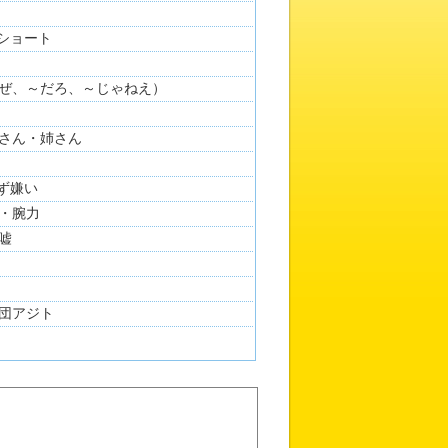
ーショート
ぜ、～だろ、～じゃねえ）
さん・姉さん
けず嫌い
・腕力
嘘
団アジト