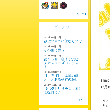
もっと！
ダイアリー
2020年07月23日
欲望の果てに望むものは
2019年09月22日
その傷に思う
2019年07月17日
第３５回 寝子ヶ浜ビー
チ☆スターズコンテス
ト！
2019年03月02日
月に喚ばれし悪魔の群
と、とある落神の願い
110歳
2018年11月14日
12月1
【七夕】灯りをつけまし
ょ提灯に☆
もっと！
考え
常に