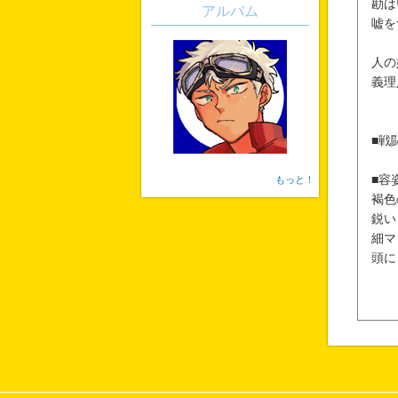
勘は
アルバム
嘘を
人の
義理
■戦
■容
もっと！
褐色
鋭い
細マ
頭に