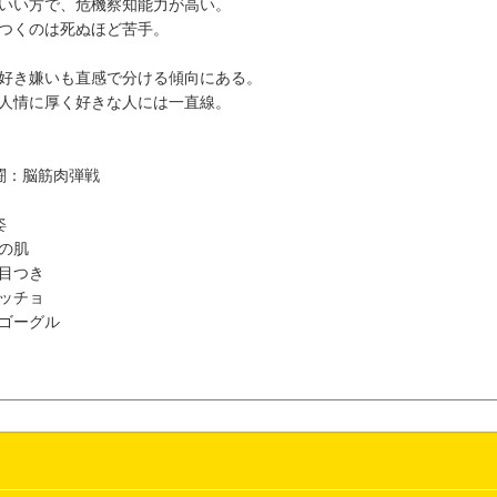
いい方で、危機察知能力が高い。
つくのは死ぬほど苦手。
好き嫌いも直感で分ける傾向にある。
人情に厚く好きな人には一直線。
闘：脳筋肉弾戦
姿
の肌
目つき
ッチョ
ゴーグル