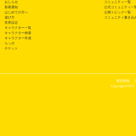
おしらせ
コミュニティ一覧
新着通知
公式コミュニティ一
はじめての方へ
公開トピック一覧
遊び方
コミュニティ書き込
世界設定
キャラクター一覧
キャラクター検索
キャラクター作成
らっポ
チケット
運営情報
Copyright©2011 P