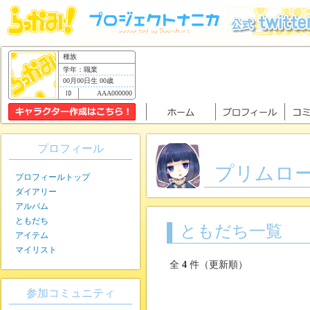
種族
学年：職業
00月00日生 00歳
AAA000000
プロフィール
プリムロ
プロフィールトップ
ダイアリー
アルバム
ともだち
ともだち一覧
アイテム
マイリスト
全
4
件（更新順）
参加コミュニティ