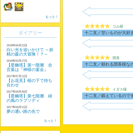
もっと！
コル様
ダイアリー
十二支／甘いものが大好
2018年04月23日
白い光を追いかけて ～妖
精の森の大冒険！？～
団長
2018年03月27日
十二支／頼れる団長様な
【星幽塔】第一階層 合
言葉は『神様の宴会』
2017年07月12日
【お花見】桜の下で待ち
合わせ
イダス様
2017年04月30日
十二支／鍛えているので
【星幽塔】第七階層 緑
の風のラプソディ
2017年04月15日
夢の通い路の先で
もっと！