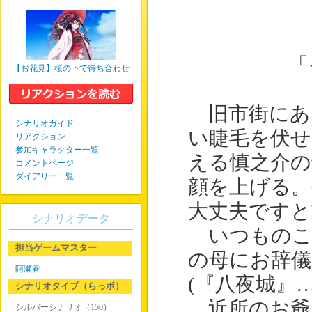
「
【お花見】桜の下で待ち合わせ
旧市街にあ
シナリオガイド
い睫毛を伏せ
リアクション
参加キャラクター一覧
える慎之介の
コメントページ
ダイアリー一覧
顔を上げる。
大丈夫ですと
シナリオデータ
いつものこ
担当ゲームマスター
の母にお辞儀
阿瀬春
(『八夜城』…
シナリオタイプ（らっポ）
近所のお爺
シルバーシナリオ（150）