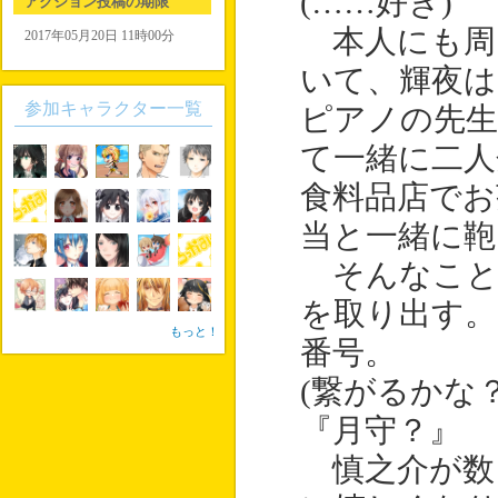
(……好き)
アクション投稿の期限
本人にも周
2017年05月20日 11時00分
いて、輝夜は
参加キャラクター一覧
ピアノの先
て一緒に二人
食料品店でお
当と一緒に鞄
そんなこと
を取り出す。
もっと！
番号。
(繋がるかな？
『月守？』
慎之介が数