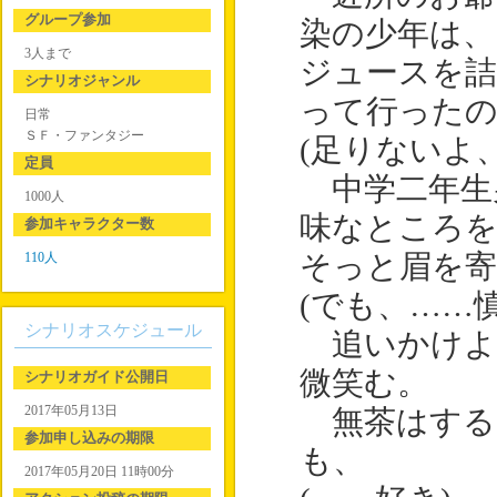
グループ参加
染の少年は
3人まで
ジュースを詰
シナリオジャンル
って行った
日常
ＳＦ・ファンタジー
(足りないよ
定員
中学二年生
1000人
味なところを
参加キャラクター数
110人
そっと眉を寄
(でも、……
シナリオスケジュール
追いかけよ
微笑む。
シナリオガイド公開日
2017年05月13日
無茶はする
参加申し込みの期限
も、
2017年05月20日 11時00分