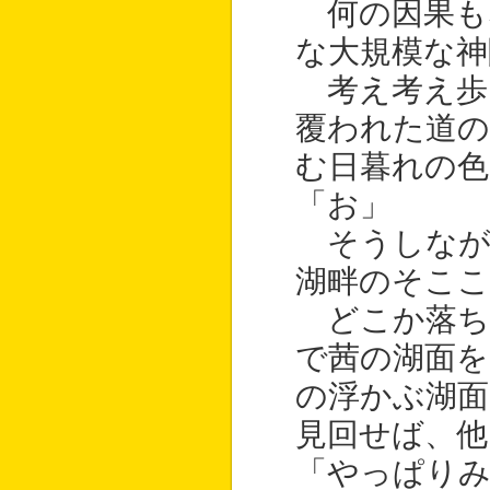
何の因果も
な大規模な神
考え考え歩
覆われた道の
む日暮れの色
「お」
そうしなが
湖畔のそここ
どこか落ち
で茜の湖面を
の浮かぶ湖面
見回せば、他
「やっぱりみ