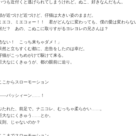
つも近付くと逃げられてしまうけれど。ぬこ、好きなんだもん。
が近づけど近づけど、仔猫は大きい姿のままだ。
ミエコ、ミエコォー！！ 君がどんなに変わっても、僕の愛は変わらな
だ？ あの、こぬこに取りすがるヨレヨレの兄さんは？
危ない！ こっち来ちゃダメ！」
然と立ちすくむ都に、忠告をしたのは幸だ。
猫がこっちめがけて駆けて来る。
大なにくきゅうが、都の眼前に迫り。
こからスローモーション
―パッシィーン……！
たれた、前足で。ナニコレ、むっちゃ柔らかい……。
大なにくきゅう……とか。
則、じゃないのか？
こまでスローモーション