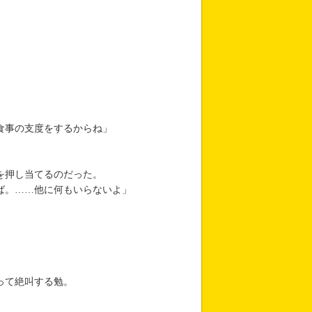
食事の支度をするからね」
。
を押し当てるのだった。
ば。……他に何もいらないよ」
って絶叫する勉。