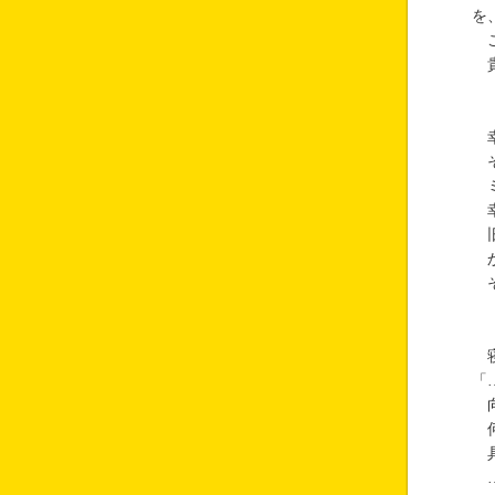
を
こ
貴
幸
そ
ミ
幸
旧
か
そ
寝
「
向
何
具
…