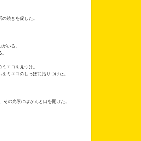
話の続きを促した。
コがいる。
る。
のミエコを見つけ。
ムをミエコのしっぽに括りつけた。
。
、その光景にぽかんと口を開けた。