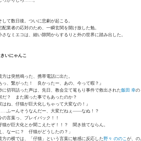
っかりしろ……。
して数日後。ついに悲劇が起こる。
配業者の応対のため、一瞬玄関を開け放した勉。
さなミエコは、細い隙間からするりと外の世界に踏み出した。
大きいにゃんこ
方は突然鳴った、携帯電話に出た。
あっ、繋がった！ 良かったー、あの、今って暇？』
に切羽詰った声は、先日、教会立て篭もり事件で救出された
飯田 幸
の
だ？ また困った事でもあったのか？
実はね、仔猫が巨大化しちゃって大変なの！』
…ふーんそうなんだー、大変だねぇ――なぬ！？
の言葉っ、プレイバック！！
猫が巨大化とか聞こえたぞ！！？ 聞き捨てならん。
え、なーに？ 仔猫がどうしたの？」
方の横では、「仔猫」という言葉に敏感に反応した
野々 ののこ
が、の