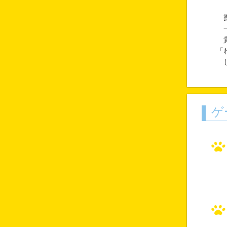
携
一
貴
「
し
ゲ