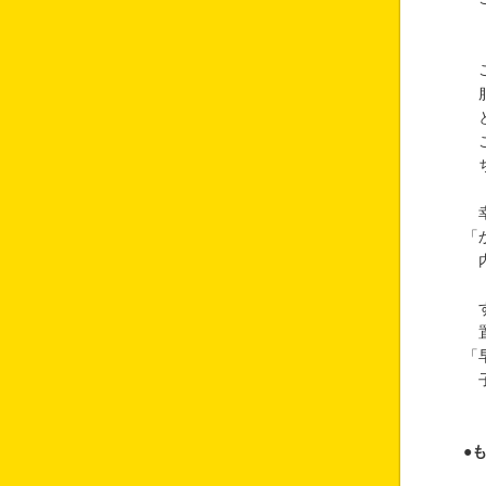
こ
服
と
こ
ち
幸
「
内
す
置
「
子
●