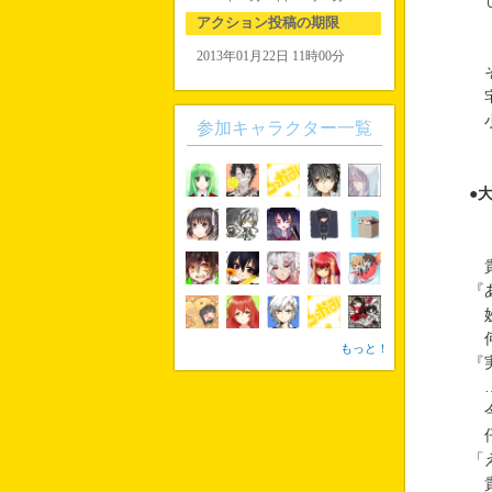
し
アクション投稿の期限
2013年01月22日 11時00分
そ
宅
小
参加キャラクター一覧
●
貴
『
妙
何
もっと！
『
…
今
仔
「
貴