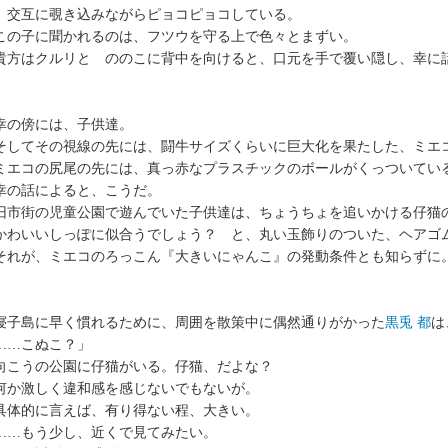
、交互に覗き込みながらピョコピョコしている。
の子に聞かれるのは、フツウを守る上で色々とまずい。
方はクルリと ののこに背中を向けると、口元を手で覆い隠し、幸に
の傍には、子供達。
してその視線の先には、闘牛サイズくらいに巨大化を果たした、ミエ
エコの尻尾の先には、真っ赤なプラスチックのボールがくっついてい
の話によると、こうだ。
市街の児童公園で遊んでいた子供達は、ちょうちょを追いかける仔猫
わいいしっぽに似合うでしょう？ と、丸い玉飾りのついた、ヘアゴ
れが、ミエコのろっこん『大きいにゃんこ』の発動条件とも知らずに
子島に早く慣れるために、周囲を散策中に偶然通りがかった
黒兎 都
は
……こぬこ？」
こうの公園に仔猫がいる。仔猫、だよな？
か激しく違和感を感じないでもないが。
体的に言えば、有り得ない程、大きい。
…もう少し、近くで見てみたい。