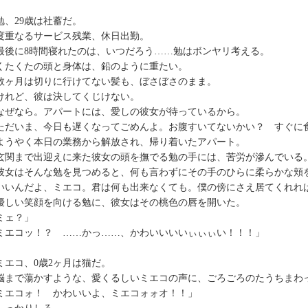
、29歳は社蓄だ。
重なるサービス残業、休日出勤。
後に8時間寝れたのは、いつだろう……勉はボンヤリ考える。
たくたの頭と身体は、鉛のように重たい。
ヶ月は切りに行けてない髪も、ぼさぼさのまま。
れど、彼は決してくじけない。
ぜなら。アパートには、愛しの彼女が待っているから。
ただいま、今日も遅くなってごめんよ。お腹すいてないかい？ すぐに
うやく本日の業務から解放され、帰り着いたアパート。
関まで出迎えに来た彼女の頭を撫でる勉の手には、苦労が滲んでいる
女はそんな勉を見つめると、何も言わずにその手のひらに柔らかな頬
いいんだよ、ミエコ。君は何も出来なくても。僕の傍にさえ居てくれれ
しい笑顔を向ける勉に、彼女はその桃色の唇を開いた。
ミェ？」
ミエコッ！？ ……かっ……、かわいいいいぃぃぃい！！！」
エコ、0歳2ヶ月は猫だ。
まで蕩かすような、愛くるしいミエコの声に、ごろごろのたうちまわ
ミエコォ！ かわいいよ、ミエコォォオ！！」