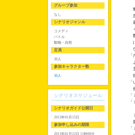
グループ参加
勉
なし
度
シナリオジャンル
最
く
コメディ
数
バトル
け
動物・自然
な
定員
「
30人
よ
参加キャラクター数
玄
彼
30人
「
優
シナリオスケジュール
「
「
シナリオガイド公開日
ミ
2013年01月15日
脳
参加申し込みの期限
「
2013年01月22日 11時00分