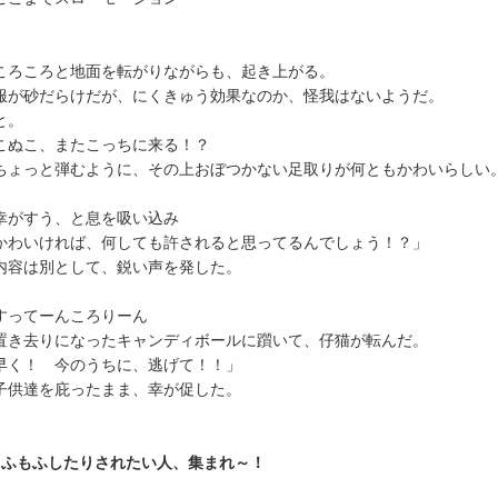
ろころと地面を転がりながらも、起き上がる。
が砂だらけだが、にくきゅう効果なのか、怪我はないようだ。
。
ぬこ、またこっちに来る！？
ょっと弾むように、その上おぼつかない足取りが何ともかわいらしい
がすう、と息を吸い込み
かわいければ、何しても許されると思ってるんでしょう！？」
容は別として、鋭い声を発した。
ってーんころりーん
き去りになったキャンディボールに躓いて、仔猫が転んだ。
早く！ 今のうちに、逃げて！！」
供達を庇ったまま、幸が促した。
もふもふしたりされたい人、集まれ～！