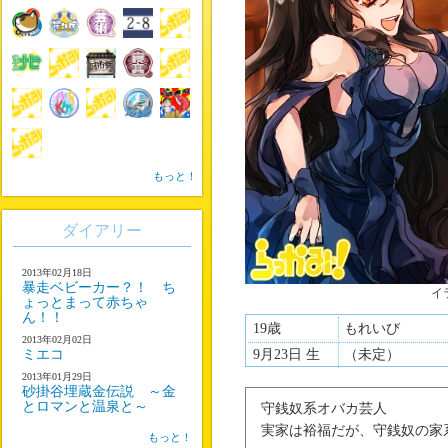
もっと！
ダイアリー
2013年02月18日
暴走ベビーカー？！ ち
イ
ょっとまって赤ちゃ
ん！！
19歳
もれいび
2013年02月02日
ミエコ
9月23日 生
（未定）
2013年01月29日
砂掛谷埋蔵金伝説 ～金
とロマンと温泉と～
守銭奴系オバカ芸人
実家は裕福だが、守銭奴の家
もっと！