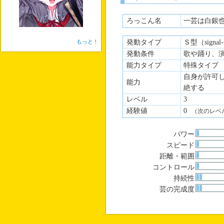
ろっこん名
一芸は白銀
もっと！
発動タイプ
Ｓ型（signa
発動条件
歌や踊り、
能力タイプ
特殊タイプ
自身が許可
能力
絶する
レベル
3
経験値
0
（次のレベ
パワー
スピード
距離・範囲
コントロール
持続性
芸の完成度