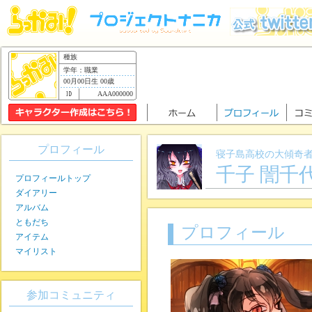
種族
学年：職業
00月00日生 00歳
AAA000000
プロフィール
寝子島高校の大傾奇
千子 誾千
プロフィールトップ
ダイアリー
アルバム
ともだち
プロフィール
アイテム
マイリスト
参加コミュニティ