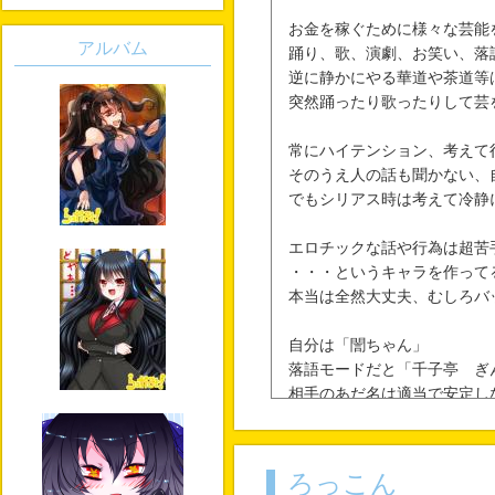
お金を稼ぐために様々な芸能
アルバム
踊り、歌、演劇、お笑い、落
逆に静かにやる華道や茶道等
突然踊ったり歌ったりして芸
常にハイテンション、考えて
そのうえ人の話も聞かない、
でもシリアス時は考えて冷静
エロチックな話や行為は超苦
・・・というキャラを作って
本当は全然大丈夫、むしろバ
自分は「誾ちゃん」
落語モードだと「千子亭 ぎ
相手のあだ名は適当で安定し
ろっこん