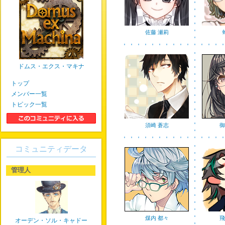
佐藤 瀬莉
ドムス・エクス・マキナ
トップ
メンバー一覧
トピック一覧
須崎 蒼志
御
コミュニティデータ
管理人
煤内 都々
飛
オーデン・ソル・キャドー