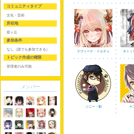
コミュニティタイプ
文化・芸術
所在地
星ヶ丘
参加条件
なし（誰でも参加できる）
ラヴィーナ・ドルチェ
ネミッ
トピック作成の権限
管理者のみ可能
メンバー
ジニー・劉
十