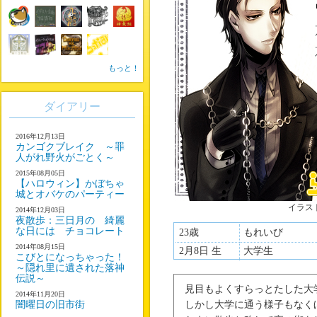
もっと！
ダイアリー
2016年12月13日
カンゴクブレイク ～罪
人がれ野火がごとく～
2015年08月05日
【ハロウィン】かぼちゃ
城とオバケのパーティー
イラス
2014年12月03日
夜散歩：三日月の 綺麗
な日には チョコレート
23歳
もれいび
2014年08月15日
2月8日 生
大学生
こびとになっちゃった！
～隠れ里に遺された落神
伝説～
見目もよくすらっとたした大
2014年11月20日
闇曜日の旧市街
しかし大学に通う様子もなく