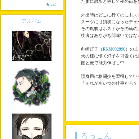
たまに散歩と称して夜の街を
もっと！
外出時はどこに行くのにもス
アルバム
スーツには鎖状になったチェ
その風貌はホストかその筋の
後者はあながち間違いではな
剣崎灯子（
RKM002890
）の主
犬の様に懐く灯子を可愛くは
飴と鞭で能力伸ばし中
護身用に格闘技を習得してい
「それがあいつの仕事だろ？
ろっこん