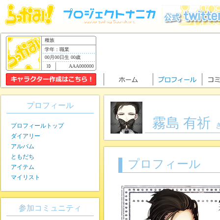
種族
学年：職業
00月00日生 00歳
AAA000000
プロフィール
霧島 有祈
プロフィールトップ
ダイアリー
アルバム
ともだち
プロフィール
アイテム
マイリスト
参加コミュニティ