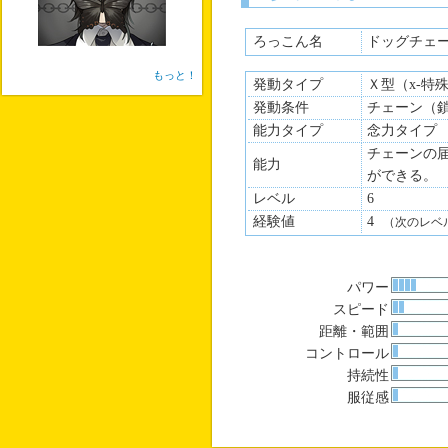
ろっこん名
ドッグチェ
もっと！
発動タイプ
Ｘ型（x-特
発動条件
チェーン（
能力タイプ
念力タイプ
チェーンの
能力
ができる。
レベル
6
経験値
4
（次のレベ
パワー
スピード
距離・範囲
コントロール
持続性
服従感