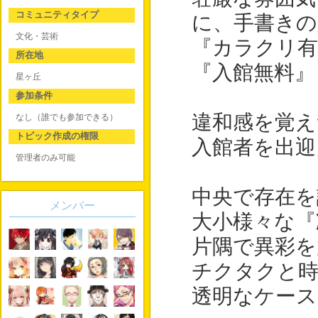
コミュニティタイプ
に、手書きの
文化・芸術
『カラクリ
所在地
『入館無料』
星ヶ丘
参加条件
違和感を覚え
なし（誰でも参加できる）
トピック作成の権限
入館者を出迎
管理者のみ可能
中央で存在を
メンバー
大小様々な『
片隅で異彩を
チクタクと時
透明なケース