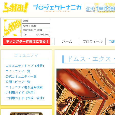
種族
学年：職業
00月00日生 00歳
AAA000000
コミュニティ
ドムス・エクス
コミュニティトップ（検索）
コミュニティ一覧
公式コミュニティ一覧
公開トピック一覧
コミュニティ書き込み検索
ご利用ガイド（利用）
ご利用ガイド（作成・管理）