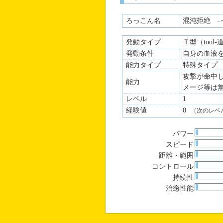
ろっこん名
混沌拒絶 -
発動タイプ
Ｔ型（tool
発動条件
自身の血液
能力タイプ
特殊タイプ
攻撃が命中
能力
メージ等は
レベル
1
経験値
0
（次のレベ
パワー
スピード
距離・範囲
コントロール
持続性
治癒性能