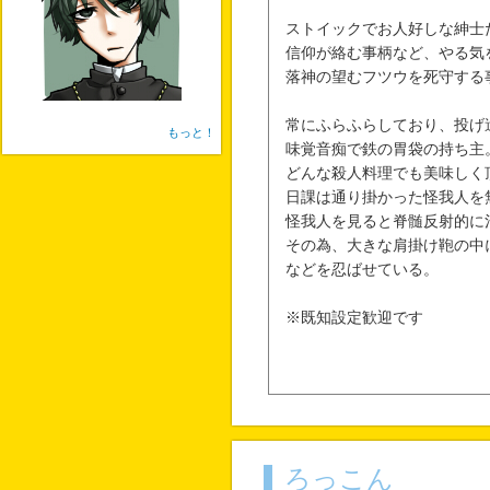
ストイックでお人好しな紳士
信仰が絡む事柄など、やる気
落神の望むフツウを死守する
常にふらふらしており、投げ
もっと！
味覚音痴で鉄の胃袋の持ち主
どんな殺人料理でも美味しく
日課は通り掛かった怪我人を
怪我人を見ると脊髄反射的に
その為、大きな肩掛け鞄の中
などを忍ばせている。
※既知設定歓迎です
ろっこん