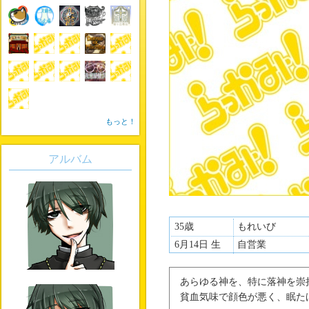
もっと！
アルバム
35歳
もれいび
6月14日 生
自営業
あらゆる神を、特に落神を崇
貧血気味で顔色が悪く、眠た