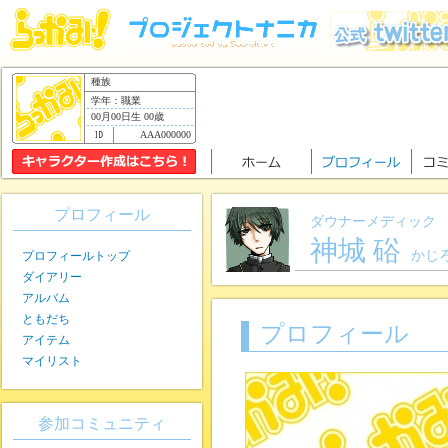
種族
学年：職業
00月00日生 00歳
AAA000000
プロフィール
ダウナーメディック
神城 硲
かじ
プロフィールトップ
ダイアリー
アルバム
ともだち
プロフィール
アイテム
マイリスト
参加コミュニティ