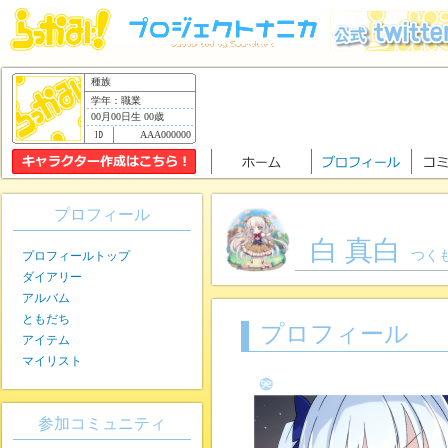
種族
学年：職業
00月00日生 00歳
AAA000000
プロフィール
白 真白
つく
プロフィールトップ
ダイアリー
アルバム
ともだち
プロフィール
アイテム
マイリスト
参加コミュニティ