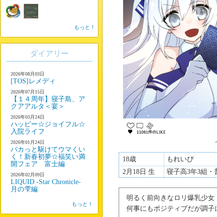
もっと！
ダイアリー
2026年08月03日
[TOS]レメディ
2026年07月15日
【１４周年】寝子島、ア
クアアルタ＜宴＞
2026年03月24日
ハッピー☆ジョイフル☆
入院ライフ
2026年01月24日
パカっと駆けてウマくい
く！新春初夢☆福笑い満
18歳
もれいび
開フェア 富士編
2月18日 生
寝子高3年3組・
2026年02月09日
LIQUID -Star Chronicle-
月の雫編
明るく前向きなロリ爆乳少女
もっと！
何事にもポジティブだが調子