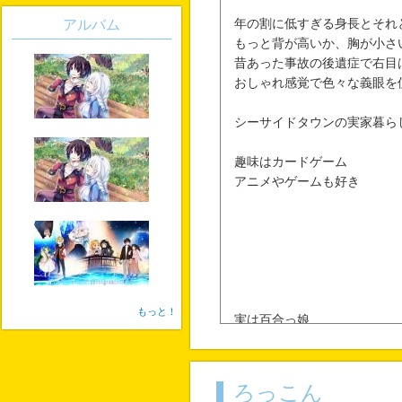
アルバム
年の割に低すぎる身長とそれ
もっと背が高いか、胸が小さ
昔あった事故の後遺症で右目
おしゃれ感覚で色々な義眼を
シーサイドタウンの実家暮ら
趣味はカードゲーム
アニメやゲームも好き
もっと！
実は百合っ娘
タチのようでネコ
好みのタイプは束縛が強くて
ろっこん