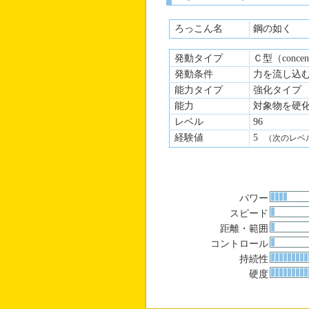
ろっこん名
鋼の如く
発動タイプ
Ｃ型（concen
発動条件
力を流し込
能力タイプ
強化タイプ
能力
対象物を硬
レベル
96
経験値
5
（次のレベ
パワー
スピード
距離・範囲
コントロール
持続性
硬度