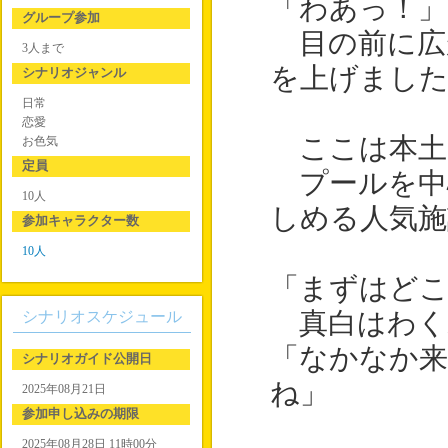
「わあっ！」
グループ参加
目の前に広
3人まで
を上げまし
シナリオジャンル
日常
恋愛
ここは本土
お色気
定員
プールを中
10人
しめる人気施
参加キャラクター数
10人
「まずはど
シナリオスケジュール
真白はわく
「なかなか
シナリオガイド公開日
ね」
2025年08月21日
参加申し込みの期限
2025年08月28日 11時00分