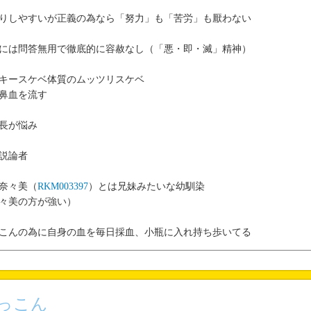
りしやすいが正義の為なら「努力」も「苦労」も厭わない
には問答無用で徹底的に容赦なし（「悪・即・滅」精神）
キースケベ体質のムッツリスケベ
鼻血を流す
長が悩み
説論者
奈々美（
RKM003397
）とは兄妹みたいな幼馴染
々美の方が強い）
こんの為に自身の血を毎日採血、小瓶に入れ持ち歩いてる
っこん