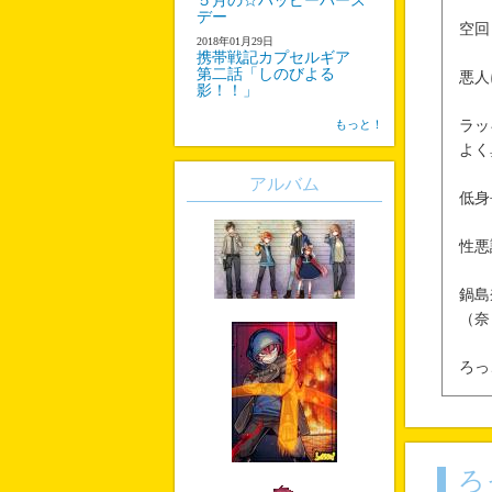
５月の☆ハッピーバース
デー
空回
2018年01月29日
携帯戦記カプセルギア
第二話「しのびよる
悪人
影！！」
もっと！
ラッ
よく
アルバム
低身
性悪
鍋島
（奈
ろっ
ろ