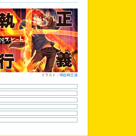
イラスト：
鳴蚊嶋五連