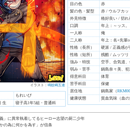
目の色
赤
髪の色・髪型
赤 / ウルフカッ
外見特徴
格好良い / 切
口調
年上：～ッス。
一人称
俺
二人称
年上：名+先輩
性格（長所）
硬派 / 正義感
性格（短所）
残酷 / ムッツリ
強み・特技
空手、合気道、
弱み・苦手
鍋島奈々美、犯
得意科目
体育
苦手科目
保健
イラスト：
鳴蚊嶋五連
居住地
鍋島家（
RKM00
もれいび
健康状態
貧血気味（血の
日 生
寝子高1年5組・普通科
義」に異常執着してるヒーロー志望の厨二少年
かの為に何かを為す」が信条