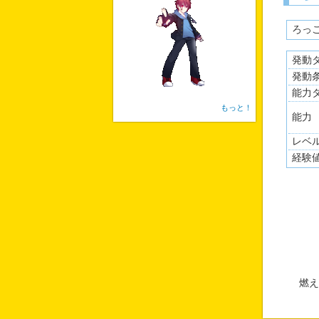
ろっ
発動
発動
能力
もっと！
能力
レベ
経験
燃え