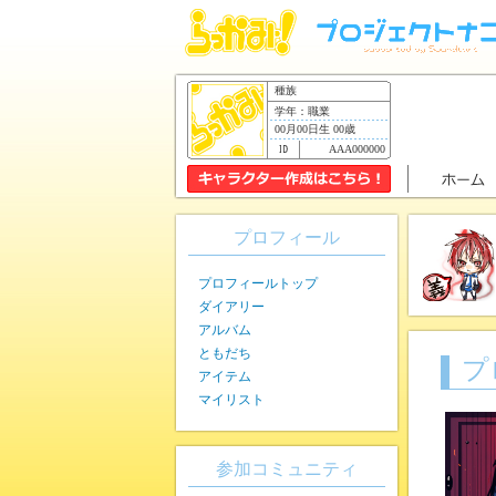
種族
学年：職業
00月00日生 00歳
AAA000000
プロフィール
プロフィールトップ
ダイアリー
アルバム
ともだち
プ
アイテム
マイリスト
参加コミュニティ