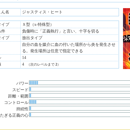
こん名
ジャスティス・ヒート
タイプ
Ｘ型（x-特殊型）
条件
負傷時に「正義執行」と言い、十字を切る
タイプ
放出タイプ
自分の血を媒介に血の付いた場所から炎を発生させ
る。発生場所は任意で指定できる
ル
14
値
4
（次のレベルまで
2
）
パワー
スピード
距離・範囲
コントロール
持続性
たぎる正義の心