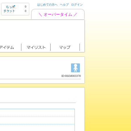
はじめての方へ
ヘルプ
ログイン
0
0
＼ オーバータイム ／
ID:RKM003378