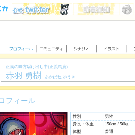
正義の味方駆け出し中(正義馬鹿)
赤羽 勇樹
あかばね ゆうき
ロフィール
性別
男性
身長・体重
150cm / 50kg
体型
普通