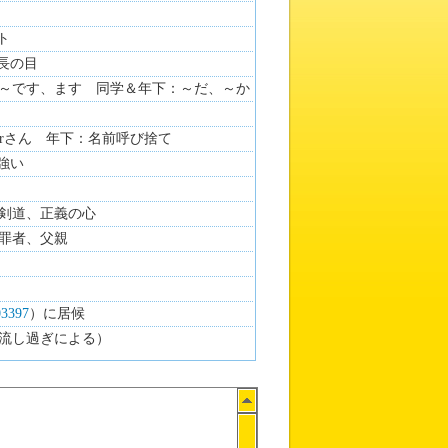
ト
れ長の目
～です、ます 同学＆年下：～だ、～か
orさん 年下：名前呼び捨て
が強い
剣道、正義の心
罪者、父親
3397
）に居候
流し過ぎによる）