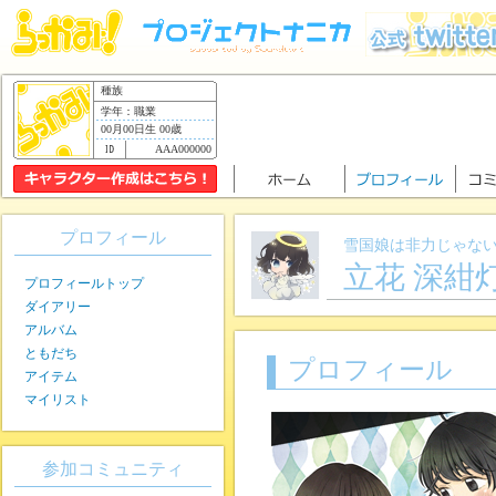
種族
学年：職業
00月00日生 00歳
AAA000000
プロフィール
雪国娘は非力じゃない
立花 深紺
プロフィールトップ
ダイアリー
アルバム
ともだち
プロフィール
アイテム
マイリスト
参加コミュニティ