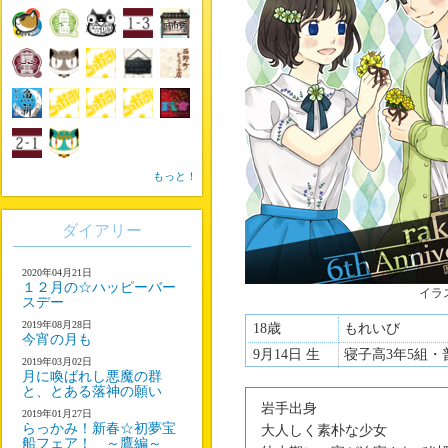
もっと！
ダイアリー
2020年04月21日
１２月の☆ハッピーバー
イラ
スデー
2019年08月28日
18歳
もれいび
今宵の月も
9月14日 生
寝子高3年5組・
2019年03月02日
月に喚ばれし悪魔の群
と、とある落神の願い
岩手出身
2019年01月27日
らっかみ！新春☆初夢宝
大人しく素朴な少女
船フェア！ ～鷹編～