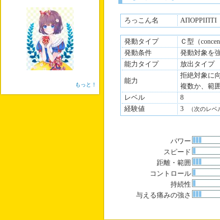
ろっこん名
ΑΠΟΡΡΙΠΤΙ
発動タイプ
Ｃ型（concen
発動条件
発動対象を
能力タイプ
放出タイプ
拒絶対象に
能力
もっと！
複数か、範
レベル
8
経験値
3
（次のレベ
パワー
スピード
距離・範囲
コントロール
持続性
与える痛みの強さ