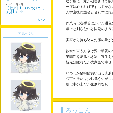
幼少期に一家が迫害されて以
2018年11月14日
一度決心すれば臆すも退かな
【七夕】灯りをつけまし
ょ提灯に☆
入学直後同室者と合わずに拒
もっと！
作業時は右手首にかけた紺色
年上と判らないと同期のよう
アルバム
実家から持ち込んだ服の量が
彼女の言う好きは深い親愛の
猫鳴館を帰るべき家、寮生を
親元は離れたが大家族で幸せ
いつしか猫鳴館買い出し班兼
包丁の扱いは少し危ういが古
腕は中の上だが家庭的な味
ろっこん