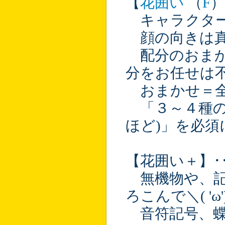
【
花囲い
（
F
）
キャラクター
顔の向きは真
配分のおまか
分をお任せは
おまかせ＝全
「３～４種の
ほど)」を必
【花囲い＋】･
無機物や、記
ろこんで＼( 'ω
音符記号、蝶