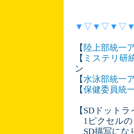
▼▽▼▽▼▽
【
陸上部統一
【
ミステリ研
ン
【
水泳部統一
【
保健委員統
【SDドットラ
1ピクセルの
SD描写にな