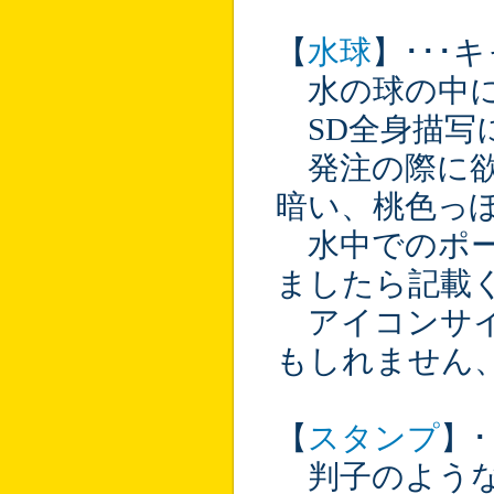
【
水球
】･･･
水の球の中に
SD全身描写
発注の際に欲
暗い、桃色っぽ
水中でのポー
ましたら記載
アイコンサイ
もしれません
【
スタンプ
】
判子のような