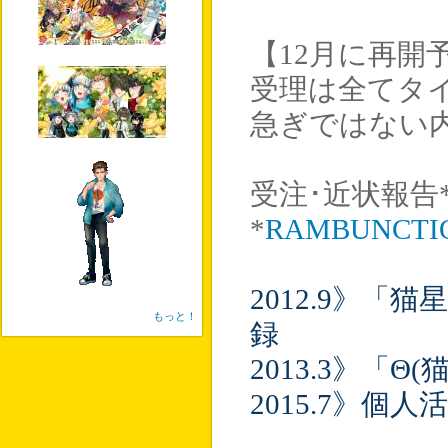
【12月に再開
受理は全てタ
急ぎではない
受注･近状報告
*
RAMBUNCTI
2012.9》「
もっと！
録
2013.3》「
2015.7》個人