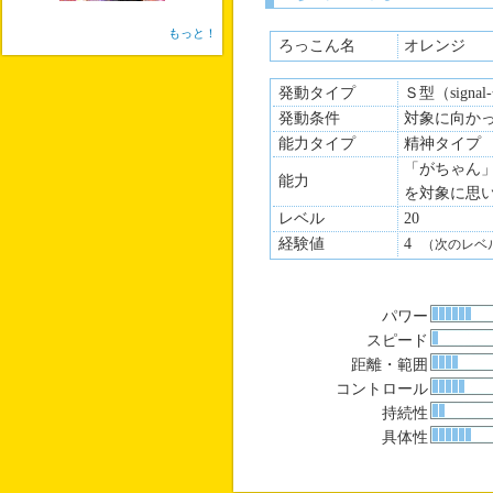
もっと！
ろっこん名
オレンジ
発動タイプ
Ｓ型（signa
発動条件
対象に向か
能力タイプ
精神タイプ
「がちゃん
能力
を対象に思
レベル
20
経験値
4
（次のレベ
パワー
スピード
距離・範囲
コントロール
持続性
具体性