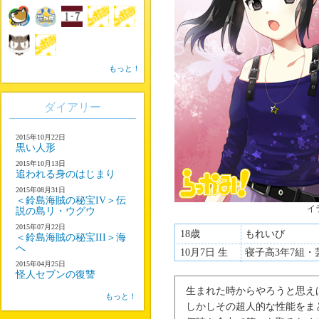
もっと！
ダイアリー
2015年10月22日
黒い人形
2015年10月13日
追われる身のはじまり
2015年08月31日
＜鈴島海賊の秘宝IV＞伝
イ
説の島リ・ウグウ
2015年07月22日
18歳
もれいび
＜鈴島海賊の秘宝III＞海
へ
10月7日 生
寝子高3年7組・
2015年04月25日
怪人セブンの復讐
生まれた時からやろうと思え
もっと！
しかしその超人的な性能をま