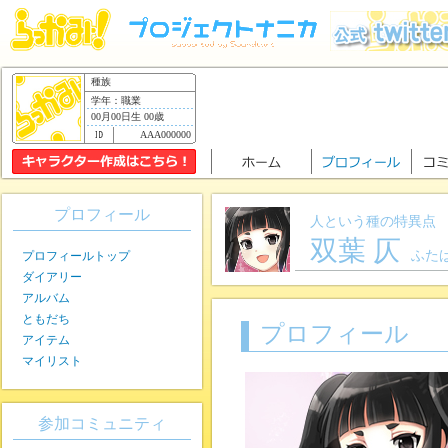
種族
学年：職業
00月00日生 00歳
AAA000000
プロフィール
人という種の特異点
双葉 仄
ふた
プロフィールトップ
ダイアリー
アルバム
ともだち
プロフィール
アイテム
マイリスト
参加コミュニティ