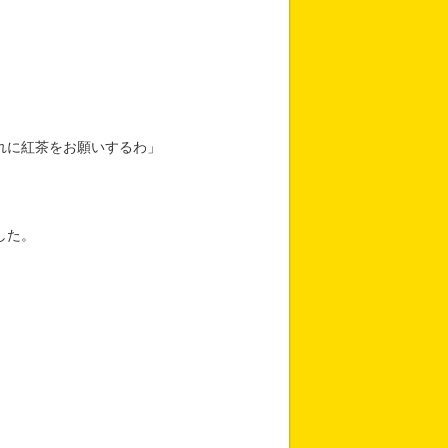
れに紅茶をお願いするわ」
」
した。