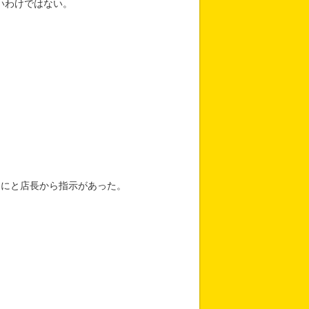
いわけではない。
。
うにと店長から指示があった。