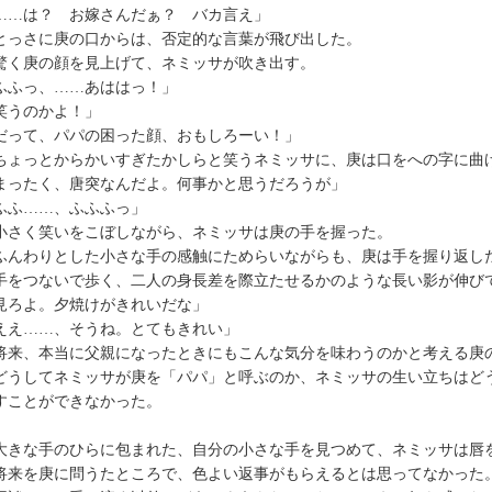
……は？ お嫁さんだぁ？ バカ言え」
っさに庚の口からは、否定的な言葉が飛び出した。
く庚の顔を見上げて、ネミッサが吹き出す。
ふふっ、……あははっ！」
笑うのかよ！」
だって、パパの困った顔、おもしろーい！」
ょっとからかいすぎたかしらと笑うネミッサに、庚は口をへの字に曲
まったく、唐突なんだよ。何事かと思うだろうが」
ふふ……、ふふふっ」
さく笑いをこぼしながら、ネミッサは庚の手を握った。
んわりとした小さな手の感触にためらいながらも、庚は手を握り返し
をつないで歩く、二人の身長差を際立たせるかのような長い影が伸び
見ろよ。夕焼けがきれいだな」
ええ……、そうね。とてもきれい」
来、本当に父親になったときにもこんな気分を味わうのかと考える庚
うしてネミッサが庚を「パパ」と呼ぶのか、ネミッサの生い立ちはど
すことができなかった。
きな手のひらに包まれた、自分の小さな手を見つめて、ネミッサは唇
来を庚に問うたところで、色よい返事がもらえるとは思ってなかった