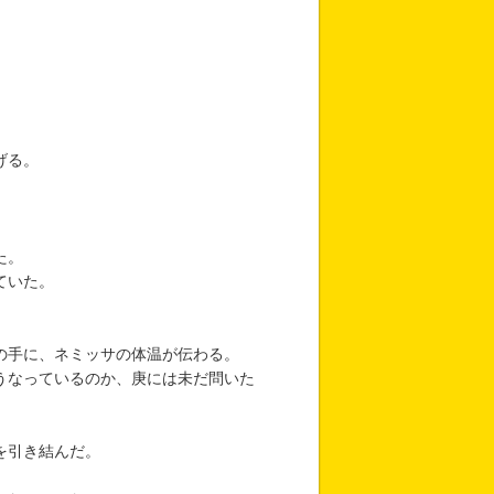
げる。
た。
ていた。
の手に、ネミッサの体温が伝わる。
うなっているのか、庚には未だ問いた
を引き結んだ。
。