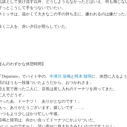
談として受け流す以外、どうしようもなかったとはいえ、何も感じな
っとこうして手をつないでいたい。
ミッサは、温かくて大きなこの手の持ち主に、嫌われるのは嫌だった
く二人を、赤い夕日が照らしていた。
ほんのわずかな休憩時間】
Departure』でバイト中の、
中津川 笹鳴
と
阿木 陸羽
に、休憩に入るよ
店のほうも一段落ついたようだから。おつかれさま」
え室で座った二人に、店長は差し入れのドーナツを持ってきた。
二人でどうぞ」
やったあ、ドーナツ！ ありがとなのです！」
あっ、ありがとうございます。嬉しいです……」
つもより少しばかり忙しい午後。
鳴と陸羽は、向かい合ってドーナツにかぶりついた。
おいしーのですー！ 甘い幸せに包まれるみたいなのですよー！」