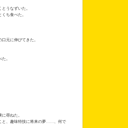
くとうなずいた。
とくち食べた。
の口元に伸びてきた。
べた。
庚に尋ねた。
こと、趣味特技に将来の夢……、何で