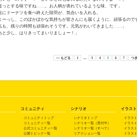
ほっとする味ですね……。お人柄が表れているような味、です」
にドーナツを食べ終えた陸羽が、気合いを入れる。
よーっし、このぽかぽかな気持ちが皆さんにも届くように、頑張るので
私も、残りの時間も頑張れそうです。元気がわいてきました……」
あと少し、はりきってまいりましょー！」
<< もどる
1
…
3
4
5
6
7
つぎ
コミュニティ
シナリオ
イラスト
コミュニティトップ
シナリオトップ
イラス
コミュニティ一覧
シナリオ一覧（受付中）
イラス
公式コミュニティ一覧
シナリオ一覧（すべて）
イラス
公開トピック一覧
リアクション一覧
イラス