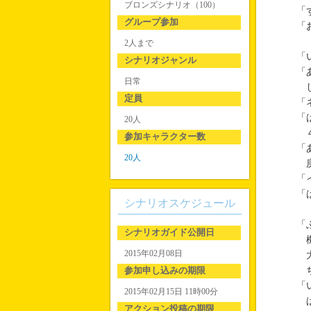
ブロンズシナリオ（100）
「
グループ参加
「
『
2人まで
「
シナリオジャンル
「
日常
し
定員
「
「
20人
４
参加キャラクター数
「
20人
庚
「
「
シナリオスケジュール
「
シナリオガイド公開日
機
2015年02月08日
大
参加申し込みの期限
ち
「
2015年02月15日 11時00分
ぱ
アクション投稿の期限