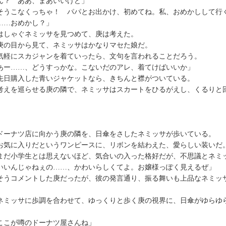
ん？ ああ、まあいいけど」
そうこなくっちゃ！ パパとお出かけ、初めてね。私、おめかしして行
……おめかし？」
しゃぐネミッサを見つめて、庚は考えた。
の目から見て、ネミッサはかなりマセた娘だ。
軽にスカジャンを着ていったら、文句を言われることだろう。
あー……、どうすっかな。こないだのアレ、着てけばいいか」
日購入した青いジャケットなら、きちんと襟がついている。
えを巡らせる庚の隣で、ネミッサはスカートをひるがえし、くるりと
ーナツ店に向かう庚の隣を、日傘をさしたネミッサが歩いている。
気に入りだというワンピースに、リボンを結わえた、愛らしい装いだ
だ小学生とは思えないほど、気合いの入った格好だが、不思議とネミ
いいんじゃねぇの……、かわいらしくてよ。お嬢様っぽく見えるぜ」
うコメントした庚だったが、彼の発言通り、振る舞いも上品なネミッ
。
ミッサに歩調を合わせて、ゆっくりと歩く庚の視界に、日傘がゆらゆ
ここが噂のドーナツ屋さんね」