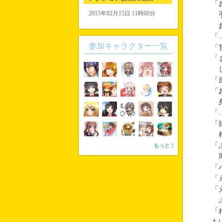
「
2015年02月15日 11時00分
手
お
「
参加キャラクター一覧
「
「
し
「
「
身
「
「
相
「
もっと！
周
「
「
「
ぷ
「
も