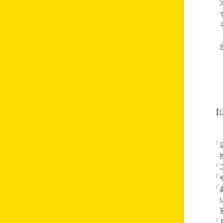
冗
ず
ネ
歩
【
『
「
控
「
「
「
い
笹
「