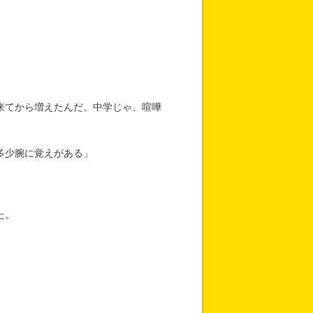
来てから増えたんだ。中学じゃ、喧嘩
多少腕に覚えがある」
た。