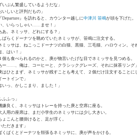
ずいぶん繁盛しているようだな」
おいしいと評判だもの」
Departure』を訪れると、カウンター越しに
中津川 笹鳴
が頭を下げた。
い、いらっしゃい……ませ！」
ああ。ネミッサ、どれにする？」
ばらくドーナツを眺めていたネミッサが、笹鳴に注文する。
ネミッサは、ねこっこドーナツの白猫、黒猫、三毛猫、ハロウィン。そ
は、はい！」
個も食べられるのかと、庚が物言いたげな目でネミッサを見つめる。
あー……、俺は、コーヒーと、クラシックグレーズ、それに抹茶リング
はひとまず、ネミッサが残すことも考えて、２個だけ注文することに
イートインで」
はいっ、かしこまり、ました！」
ふふふっ」
嫌良く、ネミッサはトレーを持った庚と空席に座る。
人用の座席は、まだ小学生のネミッサには少し大きい。
ょこんと腰掛けると、足が浮く。
いただきます」
くぱくとドーナツを頬張るネミッサに、庚が声をかける。