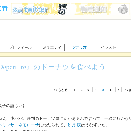
Departure』のドーナツを食べよう
<< もどる
1
…
3
4
5
6
7
つぎ
親子の語らい】
ねえ、庚パパ。評判のドーナツ屋さんがあるんですって、一緒に行かな
ネミッサ・ネモローサ
にねだられて、
如月 庚
はうなずいた。