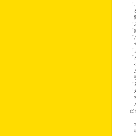
「
と
驚
「
「
「
ち
「
「
小
ふ
手
「
「
将
ど
だ
大
将