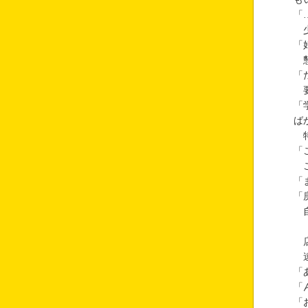
「
少
「
懇
「
要
「
ば
特
「
こ
「
「
自
店
遠
「
「
「