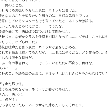
……俺のことね」
し考える素振りをみせた庚に、ネミッサは告げた。
好きな人のことを知りたいと思うのは、自然な気持ちでしょ」
意にしているシスターもそう言っていたと、ネミッサは語る。
たいしたもんじゃねえけど、……そうだな」
望を受けて、庚はぽつぽつと話して聞かせた。
学校じゃ、なぜかクラスを仕切る羽目んなって……。ダチは、こっちに
かりして、ビビられてた」
技は喧嘩だと言う庚に、ネミッサが眉をしかめる。
これでも最近は控えてるんだぞ。……他にはそうだな、メシ作るのは、
ちらは健全な特技だ。
まあ、何の事ぁねぇ……、そこらにいるただの不良さ、俺はな」
庚パパ……」
身のことを語る庚の言葉に、ネミッサはひたむきに耳をかたむけてい
を出た帰り道。
くを見つめながら、ネミッサが静かに尋ねた。
あのね、庚パパ」
ん、何だ？」
おっきくなったら、ネミッサをお嫁さんにしてくれる？」