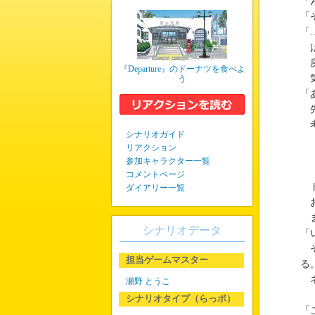
「
「
「
は
庚
『Departure』のドーナツを食べよ
気
う
「
先
考
シナリオガイド
リアクション
参加キャラクター一覧
コメントページ
ド
ダイアリー一覧
お
ま
シナリオデータ
「
そ
担当ゲームマスター
る
ネ
瀬野 とうこ
シナリオタイプ（らっポ）
「