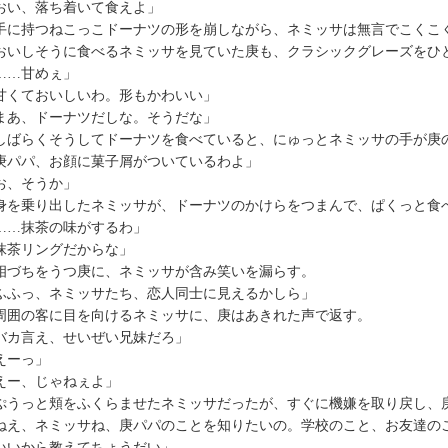
おい、落ち着いて食えよ」
に持つねこっこドーナツの形を崩しながら、ネミッサは無言でこくこ
いしそうに食べるネミッサを見ていた庚も、クラシックグレーズをひ
……甘めぇ」
甘くておいしいわ。形もかわいい」
まあ、ドーナツだしな。そうだな」
ばらくそうしてドーナツを食べていると、にゅっとネミッサの手が庚
庚パパ、お顔に菓子屑がついているわよ」
お、そうか」
を乗り出したネミッサが、ドーナツのかけらをつまんで、ぱくっと食
……抹茶の味がするわ」
抹茶リングだからな」
づちをうつ庚に、ネミッサが含み笑いを漏らす。
ふふっ、ネミッサたち、恋人同士に見えるかしら」
囲の客に目を向けるネミッサに、庚はあきれた声で返す。
バカ言え、せいぜい兄妹だろ」
えーっ」
えー、じゃねぇよ」
うっと頬をふくらませたネミッサだったが、すぐに機嫌を取り戻し、
ねえ、ネミッサね、庚パパのことを知りたいの。学校のこと、お友達の
いいから教えてちょうだい」