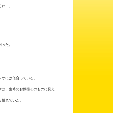
くわ！」
回った。
。
ッサには似合っている。
サは、生粋のお嬢様そのものに見え
ら揺れていた。