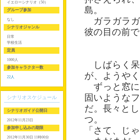
イエローシナリオ（50）
島。
グループ参加
ガラガラガ
なし
シナリオジャンル
彼の目の前で
日常
学校生活
定員
1000人
しばらく呆
参加キャラクター数
が、ようやく
22人
ずっと窓に
固いような
シナリオスケジュール
だ。長々とし
シナリオガイド公開日
つ。
2012年11月23日
参加申し込みの期限
「さて、じゃ
2012年11月30日 11時00分