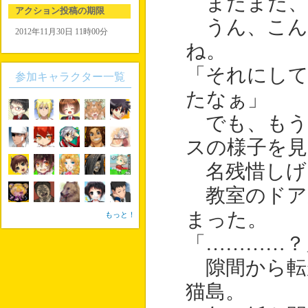
まだまだ、
アクション投稿の期限
うん、こん
2012年11月30日 11時00分
ね。
「それにし
参加キャラクター一覧
たなぁ」
でも、もう
スの様子を
名残惜しげ
教室のドア
まった。
もっと！
「…………？
隙間から転
猫島。