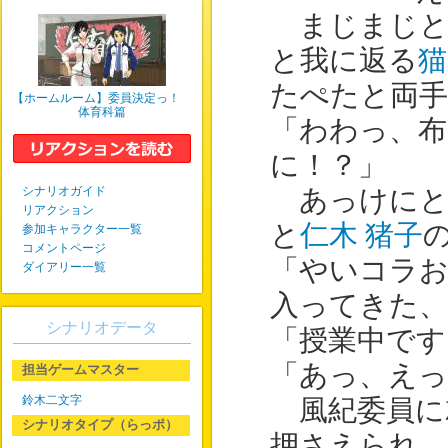
まじまじと
と我に返る
猫
たぺたと両
【ホームルーム】委員決定っ！
体育科篇
「わわっ、布
に！？」
シナリオガイド
あっけにと
リアクション
と
仁木 猪子
参加キャラクター一覧
コメントページ
「やいコラお
ダイアリー一覧
入ってきた
シナリオデータ
「授業中です
「あっ、えっ
担当ゲームマスター
鈴木二文字
風紀委員に
シナリオタイプ（らっポ）
押さえられ