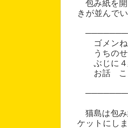
包み紙を開
きが並んで
───────
ゴメンね；
うちのせい
ぶじに４組
お話 こん
───────
猫島は包み
ケットにし