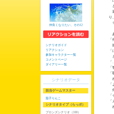
「
と
週
り
そ
仲良くなりたい、その12
あ
「
シナリオガイド
拾
リアクション
「
参加キャラクター一覧
と
コメントページ
「
ダイアリー一覧
「
「
ね
シナリオデータ
「
何
担当ゲームマスター
「
茄子りんこ
「
シナリオタイプ（らっポ）
ね
ブロンズシナリオ（100）