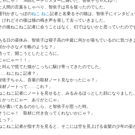
にゃにゃ！ 36回ビーチ☆スターに輝いた、智依子ちゃんね!?」
人間の言葉をしゃべり、智依子は耳を疑ったのでした。
刊かぎしっぽの
ねこ ねこ
記者と名乗るその猫は、智依子にインタビュ
、けれどその後は猫の鳴き声を発して去っていきました。
の後ねこねこ記者に会うことはなく、幻ではないかと思っていたので
る日の昼休み、智依子は寝子高の中庭に何かが落ちているのに気づき
何か小さなメモ帳のような？」
って、開こうとしたところに。
にゃにゃー！！」
叫んで慌てた猫がこっちに駆け寄ってきたのでした。
……ねこねこ記者？」
智依子ちゃん、吾輩の取材ノート見なかったにゃ？」
取材ノートって……これ？」
こねこ記者にノートを見せると、みるみるほっとした顔になりました
よかったにゃー、ありがとにゃ」
が書いてあるのかしら、と智依子が思った時。
そうにゃ！ 取材に付き合ってくれないかにゃ？」
えっ？」
こねこ記者が指す方を見ると、そこには空を見上げる金髪の少年の姿