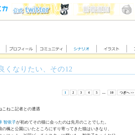
良くなりたい、その12
1
2
3
4
5
…
10
つぎへ >>
ねこねこ記者との遭遇
梓 智依子
が初めてその猫に会ったのは先月のことでした。
の楓と公園にいたところにすり寄ってきた猫はいきなり、