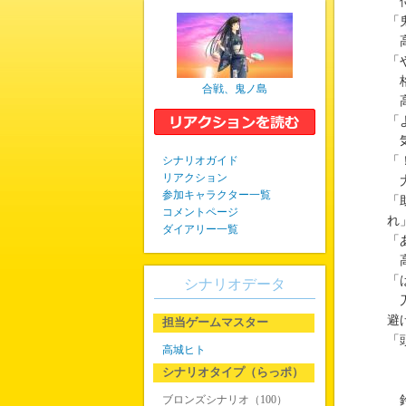
侍
「
高
「
格
合戦、鬼ノ島
高
「
気
シナリオガイド
「
リアクション
大
参加キャラクター一覧
「
コメントページ
れ
ダイアリー一覧
「
高
「
シナリオデータ
刀
避
担当ゲームマスター
「
高城ヒト
シナリオタイプ（らっポ）
ブロンズシナリオ（100）
鈴