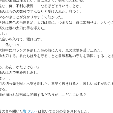
達の形相は凄まじい。目に見えて、劣勢だとわかる。
鬼な、侍、不利な状況……なるほどそういうことか」
久はものの数秒ですんなりと受け入れた。息つく。
やるべきことが分かりやすくて助かった」
好は黒色の当世具足、太刀は腰に。つまりは、侍に加勢せよ、という
久は腰の太刀に手を添えた。
よし」
合いを入れて、駆け出す。
！ 危ないっ」
戦中にバランスを崩した侍の前に入り、鬼の攻撃を受け止めた。
助太刀する。君たちは身を守ることと前線基地の守りを強固にすること
」
あ、ああ、かたじけない」
久は刀で鬼を押し返し、
はっ！」
の切っ先を喉元へ突き刺した。素早く抜き取ると、激しい出血が起こ
ける。
頭が崩れれば形成は逆転するだろうが……どこにいる？」
の音を聞いた
響 タルト
は驚いて自分の姿を見おろした。