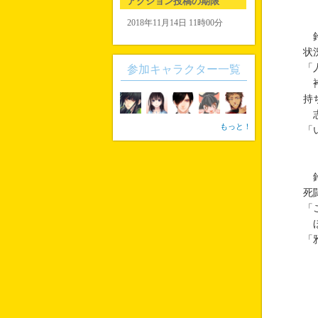
アクション投稿の期限
2018年11月14日 11時00分
鈴
状
「
参加キャラクター一覧
袴
持
志
もっと！
「
鈴
死
「
ほ
「