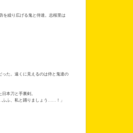
防を繰り広げる鬼と侍達。志桜里は
だった。遠くに見えるのは侍と鬼達の
た日本刀と手裏剣。
…ふふ、私と踊りましょう……！」