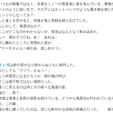
つもの制服ではなく、全身をくノ一の黒装束に身を包んでいる。着物
ートのように短い丈で、その下にはホットパンツのような履き物を身に
ニンジャになってる？」
と遠くを見やると、侍達が鬼と死闘を繰り広げていた。
もしかして、鬼退治なの？」
こがどこなのかわからないが、状況はなんとなく飲み込めた。
んー、面白そうだね。あ！ あれは」
し離れたところに見慣れた姿が。
アケーチさんも一緒かあ、楽しめそう♪」
水上 桜
は鈴の音がなり終わらぬうちに絶叫した。
またしても「フツウ」かぁっ！」
う何度目になるだろうか、桜の魂の叫び。
こは寝子島ではない場所だった。
くに見えるのは侍と大小様々な鬼達の姿。
鬼の……島？」
達は鬼達と必死の攻防を続けている。どうやら鬼退治が行われている
あ、この服」
が身に纏っていたのは、目にも鮮やかな緋色の赤備えだった。 姫大