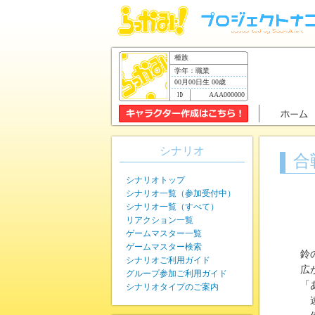
種族
学年：職業
00月00日生 00歳
AAA000000
シナリオ
合
シナリオトップ
シナリオ一覧（参加受付中）
シナリオ一覧（すべて）
リアクション一覧
ゲームマスター一覧
ゲームマスター検索
鈴
シナリオご利用ガイド
広
グループ参加ご利用ガイド
「
シナリオタイプのご案内
遠