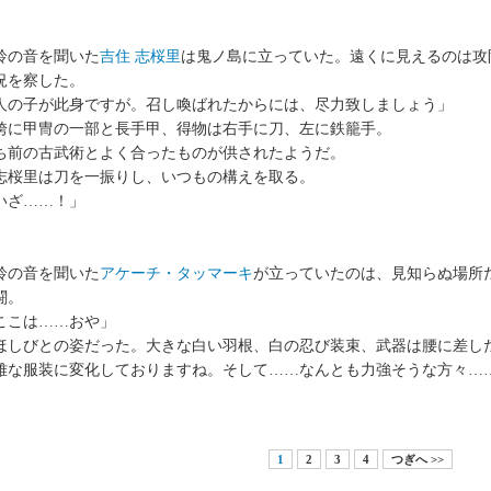
の音を聞いた
吉住 志桜里
は鬼ノ島に立っていた。遠くに見えるのは攻
況を察した。
人の子が此身ですが。召し喚ばれたからには、尽力致しましょう」
に甲冑の一部と長手甲、得物は右手に刀、左に鉄籠手。
ち前の古武術とよく合ったものが供されたようだ。
桜里は刀を一振りし、いつもの構えを取る。
いざ……！」
の音を聞いた
アケーチ・タッマーキ
が立っていたのは、見知らぬ場所
闘。
ここは……おや」
しびとの姿だった。大きな白い羽根、白の忍び装束、武器は腰に差し
雅な服装に変化しておりますね。そして……なんとも力強そうな方々…
1
2
3
4
つぎへ >>