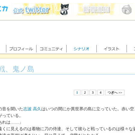
戦、鬼ノ島
1
2
3
4
つぎへ >>
の音を聞いた
志波 高久
はいつの間にか異世界の島に立っていた。赤い空
がっている。
あれは……」
くに見えるのは着物に刀の侍達、そして彼らと戦っているのは様々な