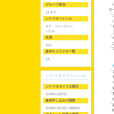
い
グループ参加
カ
3人まで
「
シナリオジャンル
ふ
ＳＦ・ファンタジー
「
バトル
こ
定員
「
少
10人
「
参加キャラクター数
5人
「
シナリオスケジュール
も
そ
シナリオガイド公開日
遠
「
2018年11月07日
侍
参加申し込みの期限
「
2018年11月14日 11時00分
桜