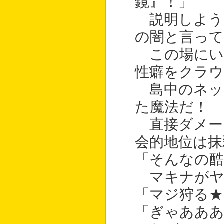
鏡』！」
説明しよう
の闇と言って
この場にい
性癖をクラ
島中のネッ
た魔法だ！
直接ダメー
会的地位は抹
「そんなの酷
マキナがヤ
「マジ狩る
「ぎゃあああ