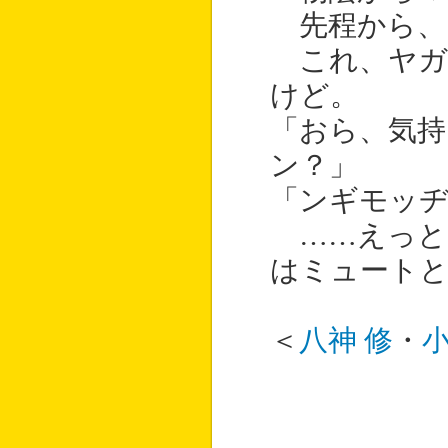
先程から、
これ、ヤガ
けど。
「おら、気持
ン？」
「ンギモッ
……えっと
はミュート
＜
八神 修
・
小