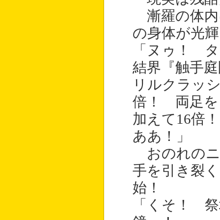
漸羅の体内
の身体が光
「ヌゥ！ 
結界『触手庭
リルクラッシ
倍！ 両足を
加えて16倍
ああ！」
おのれのニ
手を引き裂く
始！
「くそ！ 祭