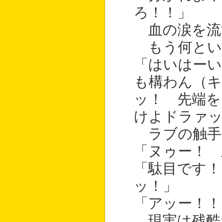
ろ！！」
血の涙を流
もう何とい
「はいはーい
も構わん（キ
ッ！ 先端
けよドラァ
ラブの触手
「ヌゥー！ 
「駄目です！
ッ！」
「アッー！！
現実は残酷