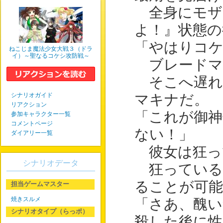
全身にモザ
よ！』状態の
「やはりコケ
ねこじま魔法少女大戦３（ドラ
イ）～聖なるコケシ攻防戦～
ブレードマ
そこへ遅れ
シナリオガイド
マキナだ。
リアクション
「これが御神
参加キャラクター一覧
コメントページ
ない！」
ダイアリー一覧
彼女は狂っ
シナリオデータ
狂っている
ることが可能
担当ゲームマスター
焼きスルメ
「さあ、醜い
シナリオタイプ（らっポ）
殺した後に性