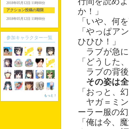
行間を読めよ
2018年05月12日 11時00分
か！」
アクション投稿の期限
2018年05月12日 11時00分
「いや、何
「やっぱアン
参加キャラクター一覧
ひひひ！」
ラブが急に
「どうした、
ラブの背後
その姿は全
「おっと、幻
もっと！
ヤガ＝ミン
ーラー服の幻
「俺は今、魔