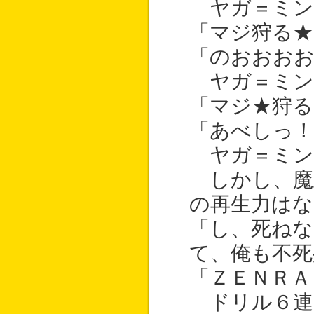
ヤガ＝ミン
「マジ狩る★
「のおおおお
ヤガ＝ミン
「マジ★狩る
「あべしっ！
ヤガ＝ミン
しかし、魔
の再生力は
「し、死ねな
て、俺も不死
「ＺＥＮＲＡ
ドリル６連