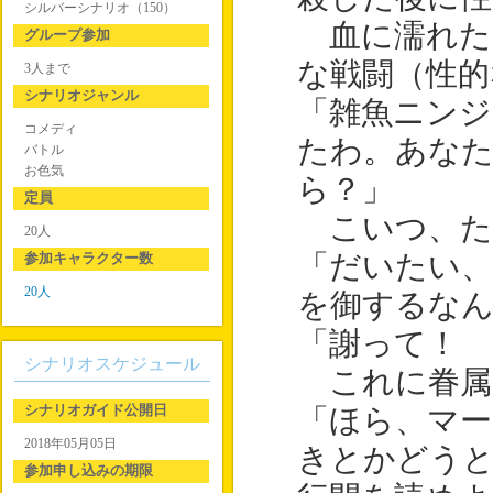
シルバーシナリオ（150）
血に濡れた
グループ参加
な戦闘（性的
3人まで
シナリオジャンル
「雑魚ニン
コメディ
たわ。あな
バトル
お色気
ら？」
定員
こいつ、た
20人
参加キャラクター数
「だいたい
20人
を御するな
「謝って！ 
シナリオスケジュール
これに眷属
シナリオガイド公開日
「ほら、マー
2018年05月05日
きとかどう
参加申し込みの期限