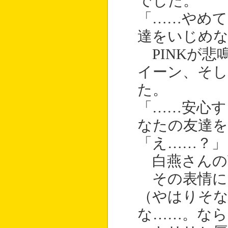
でした。
「……やめて
達をいじめ
PINKが悲
イーン、そ
た。
「……安心す
なたの友達
「え……？」
白燕さんの言
その表情に
（やはりそ
な……。なら