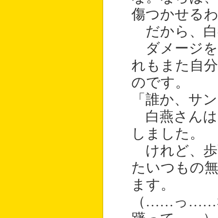
傷つかせる
だから、白
ダメージを
れもまた自
のです。
「誰か、サン
白燕さんは
しました。
けれど、歩
たいつもの
ます。
（……っ……