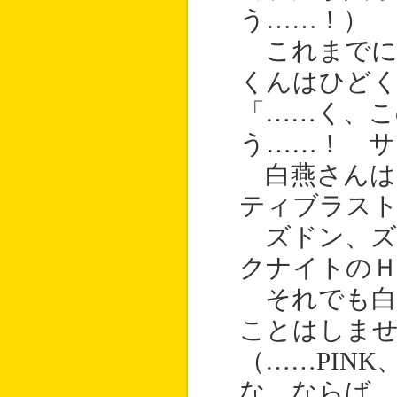
う……！）
これまでに
くんはひど
「……く、こ
う……！ サ
白燕さんは
ティブラス
ズドン、ズ
クナイトの
それでも白
ことはしま
（……PIN
な。ならば