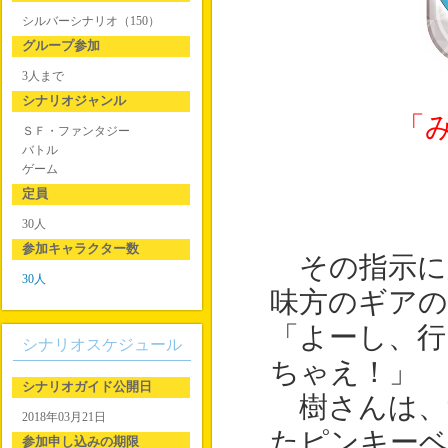
シルバーシナリオ（150）
グループ参加
3人まで
シナリオジャンル
「
ＳＦ・ファンタジー
バトル
ゲーム
定員
30人
参加キャラクター数
その指示に
30人
味方のギア
「よーし、行
シナリオスケジュール
ちゃえ！」
シナリオガイド公開日
樹さんは、
2018年03月21日
たピンキー
参加申し込みの期限