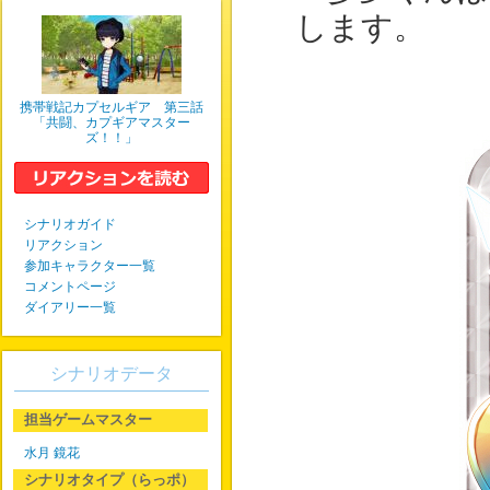
します。
携帯戦記カプセルギア 第三話
「共闘、カプギアマスター
ズ！！」
シナリオガイド
リアクション
参加キャラクター一覧
コメントページ
ダイアリー一覧
シナリオデータ
担当ゲームマスター
水月 鏡花
シナリオタイプ（らっポ）