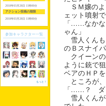
ＳＭ嬢のよ
2018年03月28日 11時00分
アクション投稿の期限
ェット噴射で
2018年03月28日 11時00分
「……なかな
ゃん」
参加キャラクター一覧
雪人くんも
のＢスナイパ
クイーンの
ように銃で狙
ベアのＨＰ
ところが、
もっと！
「……？ ダ
雪人くんが