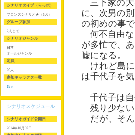
三下家の大
シナリオタイプ（らっポ）
に、次男の別
ブロンズシナリオ★（100）
の初めの事
グループ参加
2人まで
何不自由な
シナリオジャンル
が多忙で、
日常
嘘になる。
オールジャンル
定員
けれど島に
20人
は千代子を気
参加キャラクター数
19人
千代子は自
残り少ない
シナリオスケジュール
だが、そん
シナリオガイド公開日
2014年10月07日