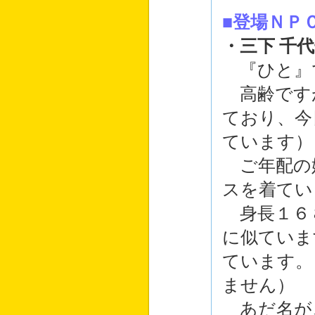
■登場ＮＰ
・三下 千
『ひと』
高齢です
ており、今
ています）
ご年配の
スを着てい
身長１６８
に似ていま
ています。
ません）
あだ名が