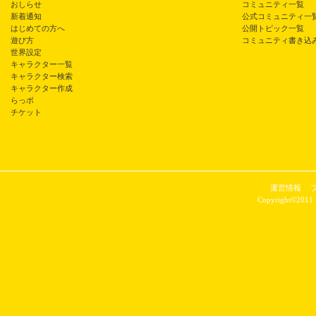
おしらせ
コミュニティ一覧
新着通知
公式コミュニティ一
はじめての方へ
公開トピック一覧
遊び方
コミュニティ書き込
世界設定
キャラクター一覧
キャラクター検索
キャラクター作成
らっポ
チケット
運営情報
Copyright©2011 P