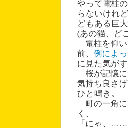
やって電柱
らないけれど
どもある巨
(あの猫、ど
電柱を仰い
前、
例によっ
に見た気がす
桜が記憶に
気持ち良さげ
ひと鳴き。
町の一角に
く、
「にゃ、……