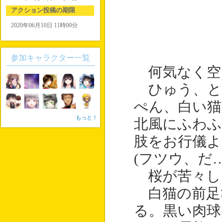
アクション投稿の期限
2020年06月10日 11時00分
参加キャラクター一覧
何気なく空
ひゅう、と
ぺん、白い猫
もっと！
北風にふわふ
肢をお行儀よ
(フツウ、だ…
桜が苦々し
白猫の前足
る。黒い肉球