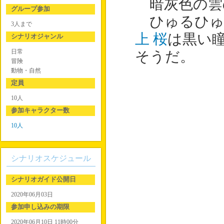
暗灰色の雲
グループ参加
ひゅるひゅ
3人まで
上 桜
は黒い
シナリオジャンル
日常
そうだ。
冒険
動物・自然
定員
10人
参加キャラクター数
10人
シナリオスケジュール
シナリオガイド公開日
2020年06月03日
参加申し込みの期限
2020年06月10日 11時00分