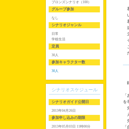
ブロンズシナリオ（100）
君
グループ参加
い
なし
君
シナリオジャンル
迷
日常
立
学校生活
そ
定員
こ
た
30人
参加キャラクター数
30人
鐘
シナリオスケジュール
「
シナリオガイド公開日
を
先
2013年04月26日
え
参加申し込みの期限
先
2013年05月03日 11時00分
「