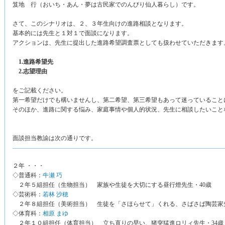
笈地 行（おいち・あん・夢は古民家でのんびり仙人暮らし）です。
さて、このシナリオは、２、３年生向けの進路相談となります。
基本的には先生と１対１で面談になります。
アクションは、先生に提出した進路希望調査票としても扱わせていただきます
1.進路希望先
2.志望理由
をご記載ください。
第一希望だけでも構いませんし、第二希望、第三希望もあって迷っていること
そのほか、進路に関する悩み、家庭事情や個人的状況、先生に相談したいこと
面談担当教諭は次の通りです。
２年 ・・・
◇普通科：
牛瀬 巧
２年５組担任（生物担当） 家族や生徒を大切にする昼行燈先生・40歳
◇芸術科：
若林 沙穂
２年８組担任（美術担当） 生徒を「さほらせて」くれる、さばさば陶芸家先
◇体育科：
相原 まゆ
２年１０組担任（体育担当） 立ち直りの早い、猪突猛進ロリィ先生・34歳