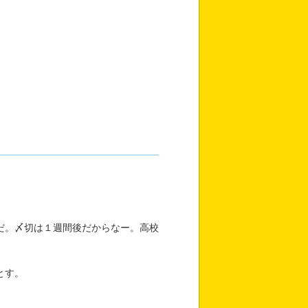
だ。〆切は１週間後だからなー。高校
とす。