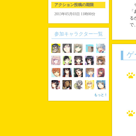
アクション投稿の期限
そ
「
2013年05月03日 11時00分
る
で
参加キャラクター一覧
ゲ
もっと！