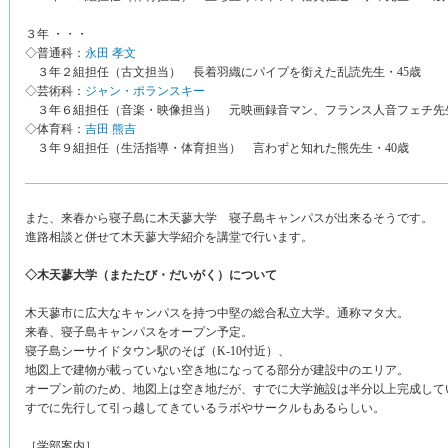
３年 ・・・
◇普通科：
永田 孝文
３年２組担任（古文担当） 長着羽織にパイプを銜えた乱読先生・45歳
◇芸術科：
ジャン・ポランスキー
３年６組担任（音楽・映像担当） 元映画録音マン、フランス人音フェチ先生
◇体育科：
吉田 熊吉
３年９組担任（生活指導・体育担当） 言わずと知れた熊先生・40歳
また、来春から寝子島に木天蓼大学 寝子島キャンパスが出来るそうです。
進路相談と併せて木天蓼大学紹介を講堂で行います。
◇木天蓼大学（またたび・だいがく）について
木天蓼市に広大なキャンパスを持つ中堅の総合私立大学。通称マタ大。
来春、寝子島キャンパスをオープン予定。
寝子島シーサイドタウン駅のそば（K-10付近）、
地図上で建物が載っていない空き地になってる部分が建設中のエリア。
オープン前のため、地図上は空き地だが、すでに大学施設は半分以上完成して
すでに先行して引っ越してきているラボやサークルもあるらしい。
［学部案内］