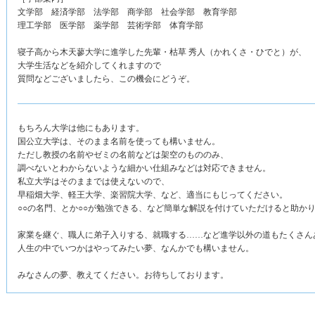
文学部 経済学部 法学部 商学部 社会学部 教育学部
理工学部 医学部 薬学部 芸術学部 体育学部
寝子高から木天蓼大学に進学した先輩・枯草 秀人（かれくさ・ひでと）が、
大学生活などを紹介してくれますので
質問などございましたら、この機会にどうぞ。
もちろん大学は他にもあります。
国公立大学は、そのまま名前を使っても構いません。
ただし教授の名前やゼミの名前などは架空のもののみ、
調べないとわからないような細かい仕組みなどは対応できません。
私立大学はそのままでは使えないので、
早稲畑大学、軽王大学、楽習院大学、など、適当にもじってください。
○○の名門、とか○○が勉強できる、など簡単な解説を付けていただけると助か
家業を継ぐ、職人に弟子入りする、就職する……など進学以外の道もたくさん
人生の中でいつかはやってみたい夢、なんかでも構いません。
みなさんの夢、教えてください。お待ちしております。