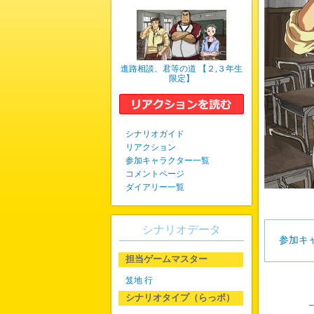
進路相談、君等の道 【２,３年生
限定】
シナリオガイド
リアクション
参加キャラクター一覧
コメントページ
ダイアリー一覧
シナリオデータ
参加キ
担当ゲームマスター
笈地 行
シナリオタイプ（らっポ）
―