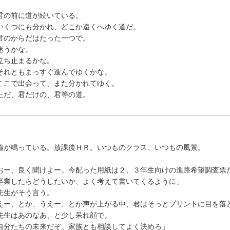
の前に道が続いている。
くつにも分かれ、どこか遠くへゆく道だ。
のからだはたった一つで。
うかな。
ち止まるかな。
れともまっすぐ進んでゆくかな。
こで出会って、また分かれてゆく。
だ、君だけの、君等の道。
が鳴っている。放課後ＨＲ。いつものクラス、いつもの風景。
おー、良く聞けよー。今配った用紙は２、３年生向けの進路希望調査票
卒業したらどうしたいか、よく考えて書いてくるように」
生がそう言う。
ー、とか、うえー、とか声が上がる中、君はそっとプリントに目を落
生はあのなあ、と少し呆れ顔で。
自分たちの未来だぞ。家族とも相談してよく決めろ」