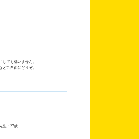
。
にしても構いません。
などご自由にどうぞ。
生・27歳