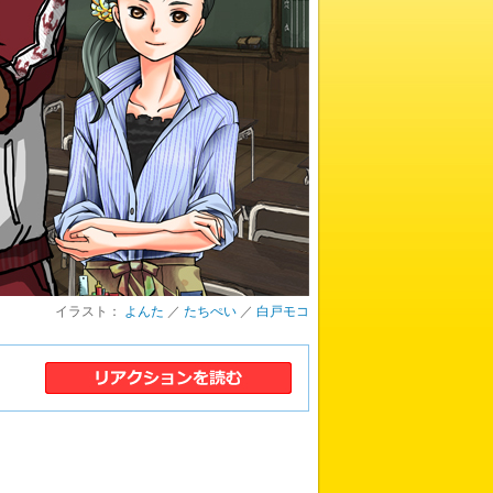
イラスト：
よんた
／
たちぺい
／
白戸モコ