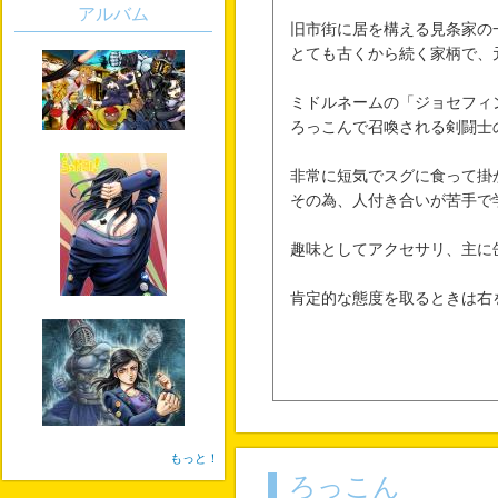
アルバム
旧市街に居を構える見条家の
とても古くから続く家柄で、
ミドルネームの「ジョセフィ
ろっこんで召喚される剣闘士
非常に短気でスグに食って掛
その為、人付き合いが苦手で
趣味としてアクセサリ、主に
肯定的な態度を取るときは右
もっと！
ろっこん