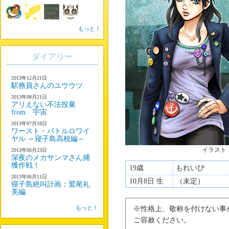
もっと！
ダイアリー
2013年12月21日
駅務員さんのユウウツ
2013年08月21日
アリえない不法投棄
from 宇宙
2013年07月18日
ワースト・バトルロワイ
ヤル ～寝子島高校編～
イラスト
2013年06月23日
深夜のメカサンマさん捕
獲作戦！
19歳
もれいび
2013年06月11日
10月8日 生
（未定）
寝子島絶叫計画：鷲尾礼
美編
もっと！
※性格上、敬称を付けない事
ご容赦ください。