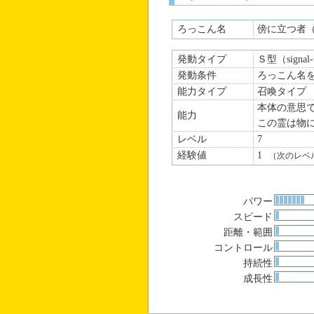
ろっこん名
傍に立つ者
発動タイプ
Ｓ型（signa
発動条件
ろっこん名
能力タイプ
召喚タイプ
本体の意思
能力
この霊は物
レベル
7
経験値
1
（次のレベ
パワー
スピード
距離・範囲
コントロール
持続性
成長性