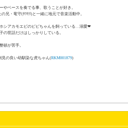
ーやベースを奏でる事、歌うことが好き。
上の兄・竜守(ﾀﾂﾓﾘ)と一緒に地元で音楽活動中。
ホシアカモエビのピピちゃんを飼っている…溺愛❤
子の世話だけはしっかりしている。
整頓が苦手。
倒見の良い幼馴染な虎ちゃん(
RKM001879
)