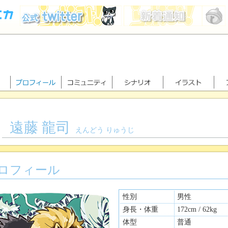
遠藤 龍司
えんどう りゅうじ
ロフィール
性別
男性
身長・体重
172cm / 62kg
体型
普通