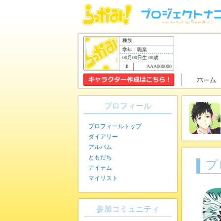
種族
学年：職業
00月00日生 00歳
AAA000000
プロフィール
プロフィールトップ
ダイアリー
アルバム
ともだち
プ
アイテム
マイリスト
参加コミュニティ