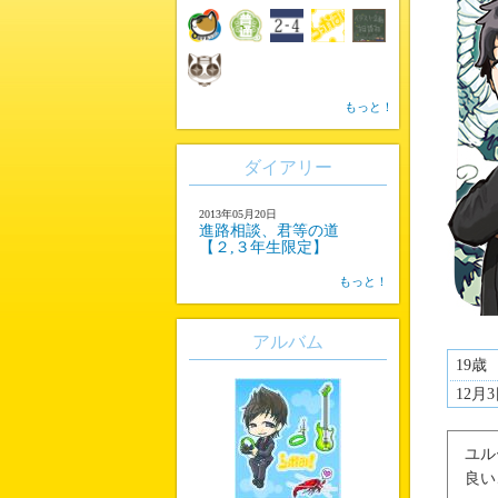
もっと！
ダイアリー
2013年05月20日
進路相談、君等の道
【２,３年生限定】
もっと！
アルバム
19歳
12月
ユル
良い