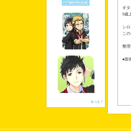
ギタ
9歳
シロ
この
整理
●面
もっと！