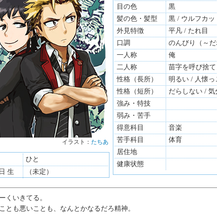
目の色
黒
髪の色・髪型
黒 / ウルフカッ
外見特徴
平凡 / たれ目
口調
のんびり（～だ
一人称
俺
二人称
苗字を呼び捨て
性格（長所）
明るい / 人懐
性格（短所）
だらしない / 
強み・特技
弱み・苦手
得意科目
音楽
苦手科目
体育
イラスト：
たちあ
イラス
居住地
ひと
健康状態
3日 生
（未定）
ーくいきてる。
ことも悪いことも、なんとかなるだろ精神。