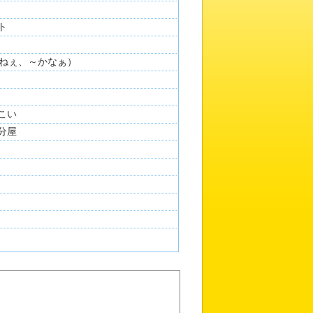
ト
ねぇ、～かなぁ）
っこい
気分屋
ト：
八吉