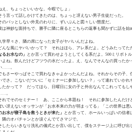
ねえ、ちょっといいかな。今暇でしょ」
う言って話しかけてきたのは、ちょっと冴えない男子生徒だった。
のパッとしない外見のわりに、ずいぶんと図々しい態度だ。
は神妙な面持ちで、勝手に隣に座るとこちらの返事も聞かずに話を始
学早々さ、隣の席になった女子がヤバいんだよね。
んな風にヤバいかって？ それはほら、アレ系だよ。どうみたってた
なるお水なの」
とか言って買わせようとしてくる系だよ。500ミリボトル
いよね。飲んだけどフツウの水だったよ。え、なんでそんなの買ったか
い……。
もさーやっぱそこで買わなきゃよかったんだよね。それからその子、
いでさ。こないだついに「セミナーに参加しない？」って連れていかれ
したかって？ だってほら、日曜日に女の子と外出なんてこれってもし
……。
れでそのセミナー！ あ、ここから本題ね！ それに参加したんだけ
ぽい冴えないオッサンが「お水本来の力が弱まってる」「この世界は悪
のお水が寝子島を救うときが来た」
とか言って、ホールいっぱいの信者
。隣のオバチャンとか涙ぐんでてさマジで。
したらいきなり洗礼の儀式とか言い出して、僕をステージ上に呼び出