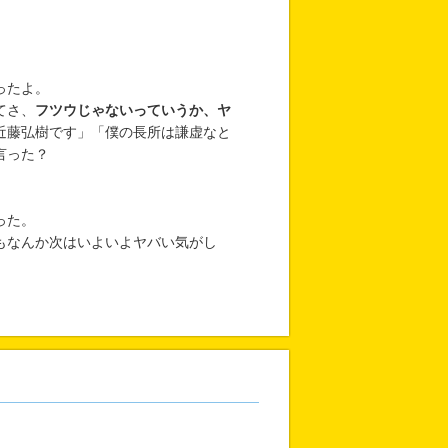
ったよ。
てさ、
フツウじゃないっていうか、ヤ
近藤弘樹です」「僕の長所は謙虚なと
言った？
った。
もなんか次はいよいよヤバい気がし