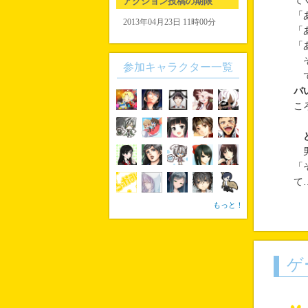
て
アクション投稿の期限
「
2013年04月23日 11時00分
「
「
そ
参加キャラクター一覧
で
バ
こ
男
「
て
もっと！
ゲ