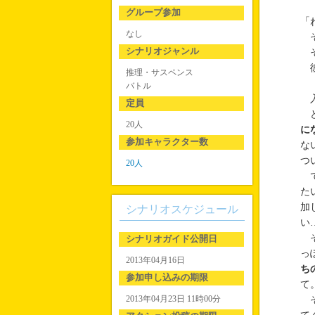
グループ参加
「
なし
そ
シナリオジャンル
そ
彼
推理・サスペンス
バトル
入
定員
ど
20人
に
参加キャラクター数
な
つ
20人
で
た
加
シナリオスケジュール
い
そ
シナリオガイド公開日
っ
2013年04月16日
ち
参加申し込みの期限
て
2013年04月23日 11時00分
そ