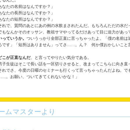
くるんだ。
あなたの名前はなんですか？」
あなたの長所はなんですか？」
あなたの短所はなんですか？」
れで、質問のあとにあの例の水飲まされたんだ。もちろんただの水だ
もなんかそのオッサン、教祖サマやってるだけあって目に迫力があっ
いっていうか。
ついうっかり全部正直に言っちゃったよ。「僕の名前は
ろです」「短所はありません」ってさ……。ん？ 何か僕おかしいこと
どこが正直なんだ
、と言ってやりたい気分である。
子生徒はそこで長い話を一区切りさせると、改まってこちらに向き直
それでさ、今度の日曜のセミナーも行くって言っちゃったんだよね。で
……。お願い、ついてきてくれないかな！」
ームマスターより