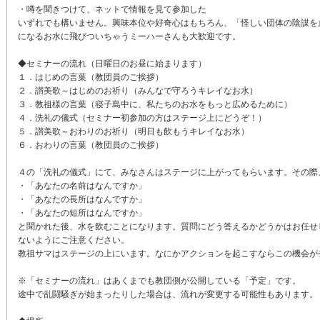
・噂を聞きつけて、ネットで情報を見て参加した
いずれでも構いません。興味本位や好奇心はもちろん、「怪しい団体の陰謀を
になるお水に飛びついちゃうミーハーさんも大歓迎です。
◆セミナーの流れ（日曜日のお昼に始まります）
１．はじめの言葉（教団員のご挨拶）
２．讃美歌～はじめのお祈り（みんなで守ろうキレイなお水）
３．教祖様の言葉（寝子島中に、私たちのお水をもっと広めるために）
４．洗礼の儀式（セミナー初参加の方はステージ上にどうぞ！）
５．讃美歌～おわりのお祈り（明日も飲もうキレイなお水）
６．おわりの言葉（教団員のご挨拶）
４の「洗礼の儀式」にて、みなさんはステージに上がってもらいます。その際
・「あなたの名前はなんですか」
・「あなたの長所はなんですか」
・「あなたの短所はなんですか」
と聞かれた後、水を飲むことになります。質問にどう答えるかどうかはお任せ
ないようにご注意ください。
教祖サマはステージの上にいます。なにかアクションを起こすならこの機会が
※「セミナーの流れ」はあくまでも教団側が公開している「予定」です。
途中で乱闘騒ぎが始まったりした場合は、流れが変更する可能性もあります。