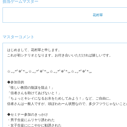
担当ゲームマスター
花村翠
マスターコメント
はじめまして、花村翠と申します。
これが初シナリオとなります。お付き合いいただければ嬉しいです。
☆.｡₀:*ﾟ✲ﾟ*:₀｡☆.｡₀:*ﾟ✲ﾟ*:₀｡☆.｡₀:*ﾟ✲ﾟ*:₀｡☆.｡₀:*ﾟ✲ﾟ*:₀｡
◆参加目的
「怪しい教団の陰謀を阻止！」
「信者さんを助けてあげないと！」
「ちょっとキレイになるお水をためしてみよう！」など、ご自由に。
信者さんは一般人ですが、頭ぽわわーん状態なので、多少フツウじゃないこと
◆セミナー参加のきっかけ
・男子生徒にムリヤリ誘われた
・女子生徒ににこやかに勧誘された