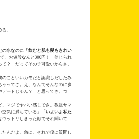
める。
だの水なのに
「飲むと肌も髪もきれい
で、お値段なんと300円！ 信じられ
って？ だってその子可愛いからさ、
僕のこといいカモだと認識しだしたみ
ちゃってさ。え、なんでそんなのに参
やデートじゃん？ と思ってさ、つ
ど、マジでヤバい感じでさ。教祖サマ
い空気に満ちている」
「いよいよ私た
はウットリしきった顔でそれ聞いて
したんだよ、急に。それで僕に質問し