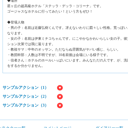
◆場所
星ヶ丘の超高級ホテル「ステッラ・デッラ・コリーナ」です。
ゴージャスなホテルに行ってみたい！という方もぜひ！
◆登場人物
・男の子：名前は近藤弘樹くんです。冴えないわりに図々しい性格。荒っぽい
なります。
・女の子：名前は伊東ミチコちゃんです。にこやかなかわいらしい女の子。彼
ション次第では我に返ります。
・教祖サマ：中年のオッサン。ただならぬ雰囲気がヤバい感じ、らしい。
・教団幹部：人数は不明ですが、10名前後は会場にいる様子です。
・信者さん：ホテルのホールいっぱいにいます。みんなただの人です、が、洗
をするか分かりません。
サンプルアクション（1）
サンプルアクション（2）
サンプルアクション（3）