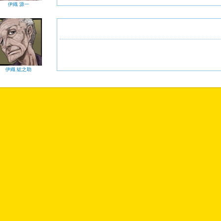
伊織 源一
伊織 紘之助