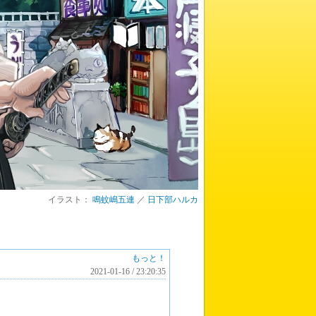
イラスト：
鳴蚊嶋五連
／
日下部ハルカ
もっと！
2021-01-16 / 23:20:35