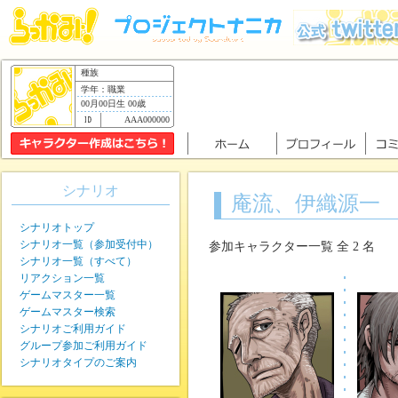
種族
学年：職業
00月00日生 00歳
AAA000000
シナリオ
庵流、伊織源一
シナリオトップ
シナリオ一覧（参加受付中）
参加キャラクター一覧 全 2 名
シナリオ一覧（すべて）
リアクション一覧
ゲームマスター一覧
ゲームマスター検索
シナリオご利用ガイド
グループ参加ご利用ガイド
シナリオタイプのご案内