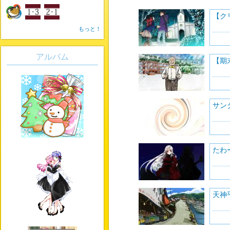
【ク
もっと！
アルバム
【期
サン
たわ
天神