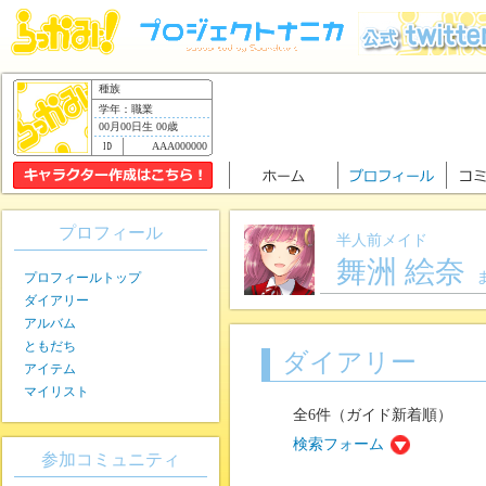
種族
学年：職業
00月00日生 00歳
AAA000000
プロフィール
半人前メイド
舞洲 絵奈
プロフィールトップ
ダイアリー
アルバム
ともだち
ダイアリー
アイテム
マイリスト
全6件（ガイド新着順）
検索フォーム
参加コミュニティ