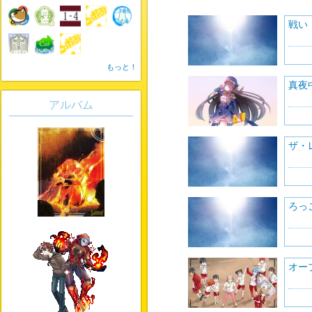
戦い
もっと！
真夜
アルバム
ザ・
ろっ
オー