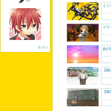
ミッ
トワ
もっと！
あの
【期
【期