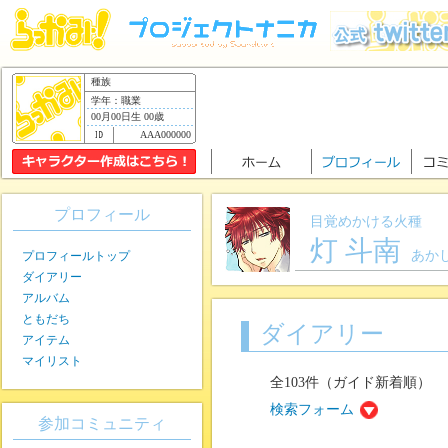
種族
学年：職業
00月00日生 00歳
AAA000000
プロフィール
目覚めかける火種
灯 斗南
あか
プロフィールトップ
ダイアリー
アルバム
ともだち
ダイアリー
アイテム
マイリスト
全103件（ガイド新着順）
検索フォーム
参加コミュニティ