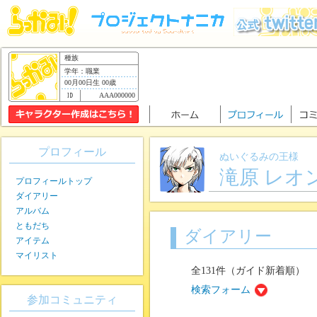
種族
学年：職業
00月00日生 00歳
AAA000000
プロフィール
ぬいぐるみの王様
滝原 レオ
プロフィールトップ
ダイアリー
アルバム
ともだち
ダイアリー
アイテム
マイリスト
全131件（ガイド新着順）
検索フォーム
参加コミュニティ