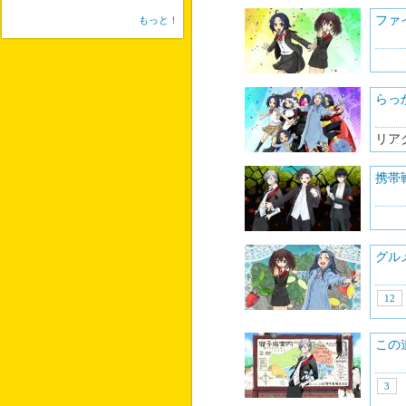
ファ
もっと！
らっ
リア
携帯
グル
12
この
3