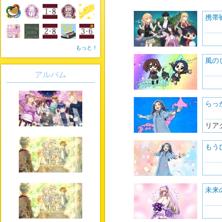
携帯戦
もっと！
風の
アルバム
らっ
リア
もう
未来