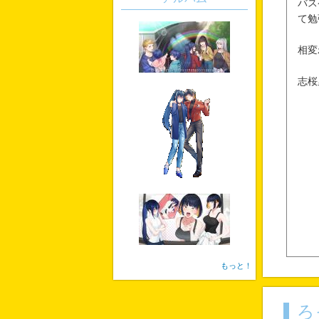
バス
て勉
相変
志桜
もっと！
ろ