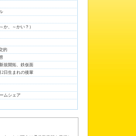
ル
～か、～かい？）
社交的
態
新規開拓、鉄仮面
月2日生まれの後輩
三津 海月
イラスト：
日本橋
ームシェア