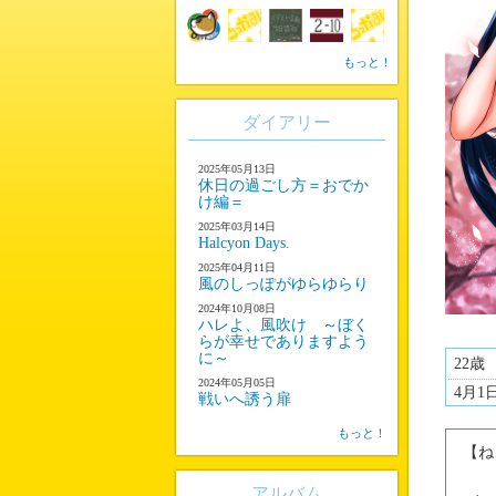
もっと！
ダイアリー
2025年05月13日
休日の過ごし方＝おでか
け編＝
2025年03月14日
Halcyon Days.
2025年04月11日
風のしっぽがゆらゆらり
2024年10月08日
ハレよ、風吹け ～ぼく
らが幸せでありますよう
に～
22歳
2024年05月05日
4月1
戦いへ誘う扉
もっと！
【ね
アルバム