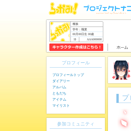
種族
学年：職業
00月00日生 00歳
AAA000000
プロフィール
プロフィールトップ
ダイアリー
アルバム
ともだち
プ
アイテム
マイリスト
参加コミュニティ