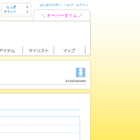
はじめての方へ
ヘルプ
ログイン
0
0
＼ オーバータイム ／
ID:RKM004895