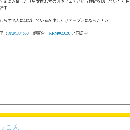
ケ部に入部したり男女問わずの肉体フェチという性癖を隠していたり色
強中
わらず他人には隠しているが少しだけオープンになったとか
里（
RKM004830
）獅百合（
RKM005030
)と同居中
っこん