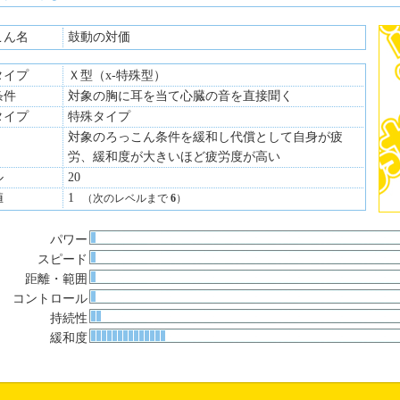
こん名
鼓動の対価
タイプ
Ｘ型（x-特殊型）
条件
対象の胸に耳を当て心臓の音を直接聞く
タイプ
特殊タイプ
対象のろっこん条件を緩和し代償として自身が疲
労、緩和度が大きいほど疲労度が高い
ル
20
値
1
（次のレベルまで
6
）
パワー
スピード
距離・範囲
コントロール
持続性
緩和度