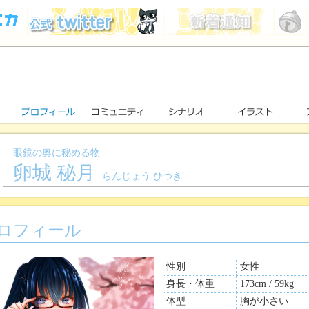
眼鏡の奥に秘める物
卵城 秘月
らんじょう ひつき
ロフィール
性別
女性
身長・体重
173cm / 59kg
体型
胸が小さい