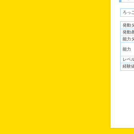
ろっ
発動
発動
能力
能力
レベ
経験