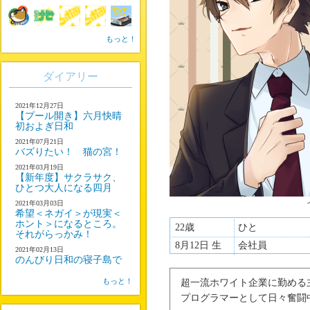
もっと！
ダイアリー
2021年12月27日
【プール開き】六月快晴
初およぎ日和
2021年07月21日
バズりたい！ 猫の宮！
2021年03月19日
【新年度】サクラサク、
ひとつ大人になる四月
2021年03月03日
希望＜ネガイ＞が現実＜
ホント＞になるところ。
22歳
ひと
それがらっかみ！
8月12日 生
会社員
2021年02月13日
のんびり日和の寝子島で
もっと！
超一流ホワイト企業に勤める
プログラマーとして日々奮闘