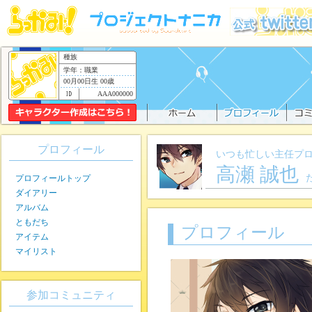
種族
学年：職業
00月00日生 00歳
AAA000000
プロフィール
いつも忙しい主任プ
高瀬 誠也
プロフィールトップ
ダイアリー
アルバム
ともだち
プロフィール
アイテム
マイリスト
参加コミュニティ