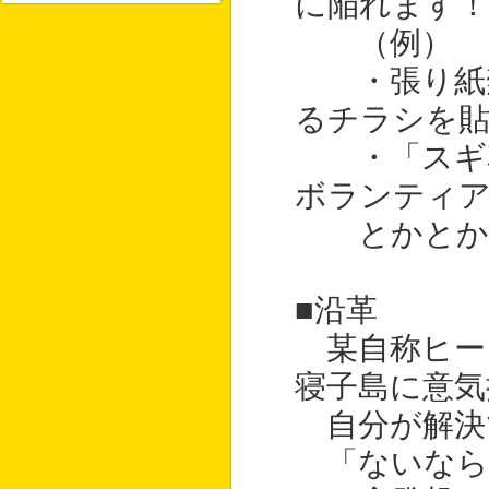
に陥れます！
（例）
・張り紙禁
るチラシを
・「スギ花
ボランティ
とかとか
■沿革
某自称ヒー
寝子島に意気
自分が解決
「ないなら