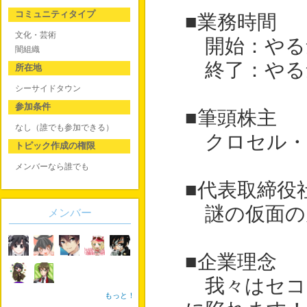
コミュニティタイプ
■業務時間
文化・芸術
開始：やる
闇組織
終了：やる
所在地
シーサイドタウン
参加条件
■筆頭株主
なし（誰でも参加できる）
クロセル・
トピック作成の権限
メンバーなら誰でも
■代表取締役
謎の仮面の
メンバー
■企業理念
我々はセコ
もっと！