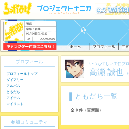
種族
学年：職業
00月00日生 00歳
AAA000000
プロフィール
いつも忙しい主任プ
高瀬 誠也
プロフィールトップ
ダイアリー
アルバム
ともだち
ともだち一覧
アイテム
マイリスト
全
0
件（更新順）
参加コミュニティ