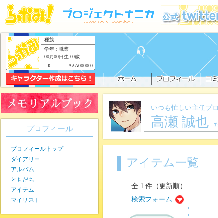
種族
学年：職業
00月00日生 00歳
AAA000000
いつも忙しい主任プ
高瀬 誠也
プロフィール
プロフィールトップ
ダイアリー
アイテム一覧
アルバム
ともだち
全 1 件（更新順）
アイテム
検索フォーム
マイリスト