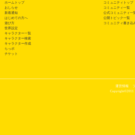
ホームトップ
コミュニティトップ
おしらせ
コミュニティ一覧
新着通知
公式コミュニティ一
はじめての方へ
公開トピック一覧
遊び方
コミュニティ書き込
世界設定
キャラクター一覧
キャラクター検索
キャラクター作成
らっポ
チケット
運営情報
Copyright©2011 P