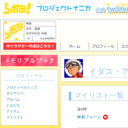
種族
学年：職業
00月00日生 00歳
AAA000000
イダス・
プロフィール
プロフィールトップ
ダイアリー
マイリスト一覧
アルバム
ともだち
全0件
アイテム
検索フォーム
マイリスト