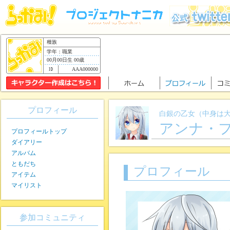
種族
学年：職業
00月00日生 00歳
AAA000000
プロフィール
白銀の乙女（中身は
アンナ・
プロフィールトップ
ダイアリー
アルバム
ともだち
プロフィール
アイテム
マイリスト
参加コミュニティ