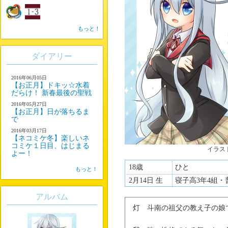
もっと！
ダイアリー
2016年06月05日
【お正月】ドキッ☆水着
だらけ！ 新春最後の聖戦
2016年05月27日
【お正月】日が落ちるま
で
2016年03月17日
【ネコミケ冬】楽しいネ
コミケ１日目、はじまる
イラス
よー！
18歳
ひと
もっと！
2月14日 生
寝子高3年4組・
アルバム
灯 斗南の祖父の教え子の娘