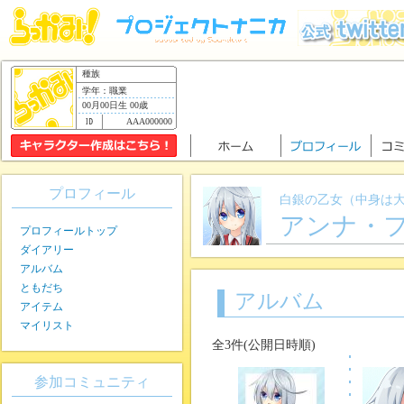
種族
学年：職業
00月00日生 00歳
AAA000000
プロフィール
白銀の乙女（中身は
アンナ・
プロフィールトップ
ダイアリー
アルバム
ともだち
アルバム
アイテム
マイリスト
全3件(公開日時順)
参加コミュニティ