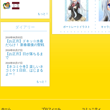
もっと！
ダイアリー
ポートレートイラスト
キャラ
2016年06月05日
【お正月】ドキッ☆水着
だらけ！ 新春最後の聖戦
2016年05月27日
【お正月】日が落ちるま
で
2016年03月17日
【ネコミケ冬】楽しいネ
コミケ１日目、はじまる
よー！
もっと！
ホーム
プロフィール
コミュニティ