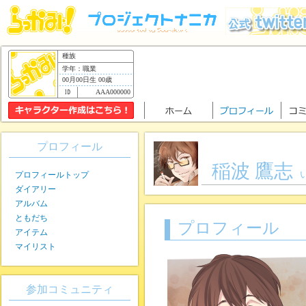
種族
学年：職業
00月00日生 00歳
AAA000000
プロフィール
稲波 鷹志
プロフィールトップ
ダイアリー
アルバム
ともだち
プロフィール
アイテム
マイリスト
参加コミュニティ