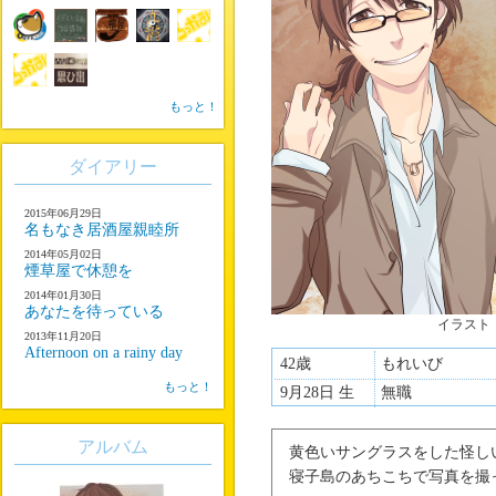
もっと！
ダイアリー
2015年06月29日
名もなき居酒屋親睦所
2014年05月02日
煙草屋で休憩を
2014年01月30日
あなたを待っている
イラスト
2013年11月20日
Afternoon on a rainy day
42歳
もれいび
もっと！
9月28日 生
無職
アルバム
黄色いサングラスをした怪し
寝子島のあちこちで写真を撮