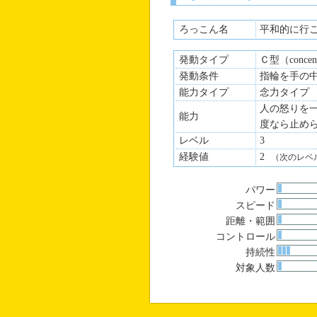
ろっこん名
平和的に行
発動タイプ
Ｃ型（concen
発動条件
指輪を手の
能力タイプ
念力タイプ
人の怒りを
能力
度なら止め
レベル
3
経験値
2
（次のレベ
パワー
スピード
距離・範囲
コントロール
持続性
対象人数