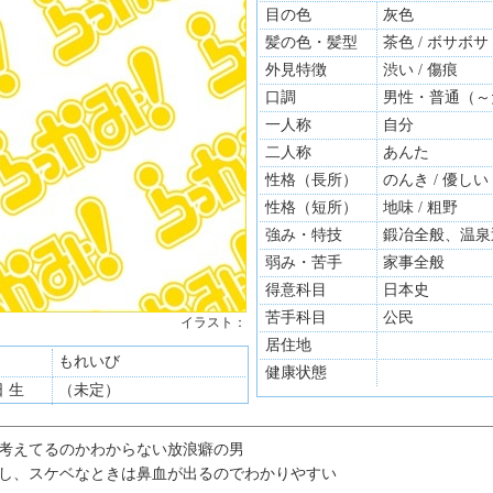
目の色
灰色
髪の色・髪型
茶色 / ボサボサ
外見特徴
渋い / 傷痕
口調
男性・普通（～
一人称
自分
二人称
あんた
性格（長所）
のんき / 優しい
性格（短所）
地味 / 粗野
強み・特技
鍛冶全般、温泉
弱み・苦手
家事全般
得意科目
日本史
苦手科目
公民
イラスト：
居住地
もれいび
健康状態
日 生
（未定）
考えてるのかわからない放浪癖の男
し、スケベなときは鼻血が出るのでわかりやすい