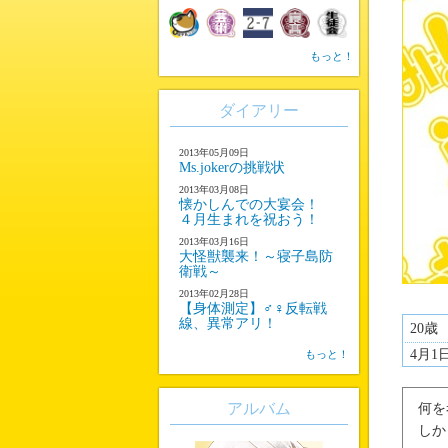
もっと！
ダイアリー
2013年05月09日
Ms.jokerの挑戦状
2013年03月08日
懐かしんでの大宴会！
４月生まれを祝おう！
2013年03月16日
大怪獣襲来！～寝子島防
衛戦～
2013年02月28日
【身体測定】♂♀反転戦
線、異常アリ！
20歳
4月1
もっと！
アルバム
何を
しか