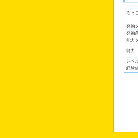
ろっ
発動
発動
能力
能力
レベ
経験