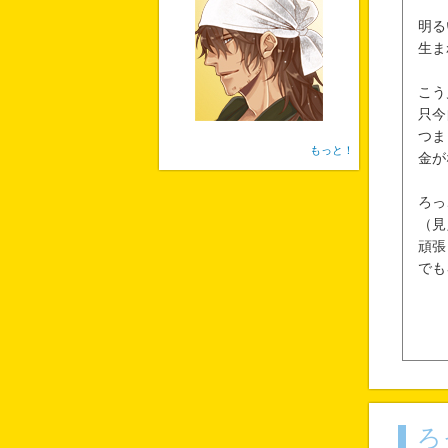
明る
生ま
こう
只今
つま
もっと！
金が
ろっ
（見
頑張
でも
ろ