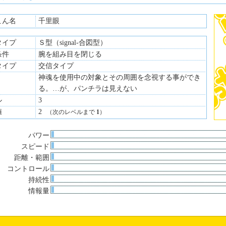
こん名
千里眼
タイプ
Ｓ型（signal-合図型）
条件
腕を組み目を閉じる
タイプ
交信タイプ
神魂を使用中の対象とその周囲を念視する事ができ
る。…が、パンチラは見えない
ル
3
値
2
（次のレベルまで
1
）
パワー
スピード
距離・範囲
コントロール
持続性
情報量