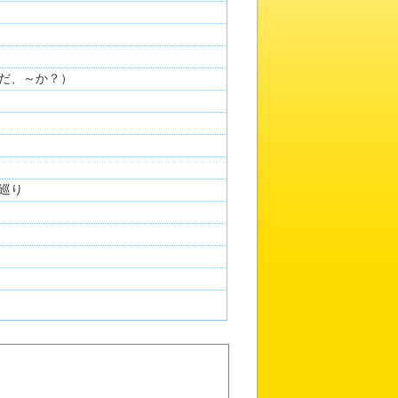
だ、～か？）
巡り