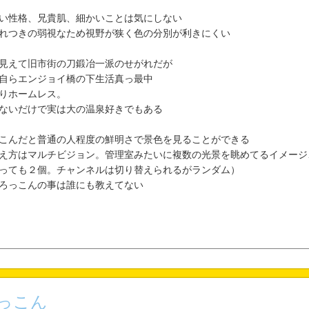
い性格、兄貴肌、細かいことは気にしない
れつきの弱視なため視野が狭く色の分別が利きにくい
見えて旧市街の刀鍛冶一派のせがれだが
自らエンジョイ橋の下生活真っ最中
りホームレス。
ないだけで実は大の温泉好きでもある
こんだと普通の人程度の鮮明さで景色を見ることができる
え方はマルチビジョン。管理室みたいに複数の光景を眺めてるイメージ
っても２個。チャンネルは切り替えられるがランダム）
ろっこんの事は誰にも教えてない
っこん