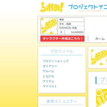
種族
学年：職業
00月00日生 00歳
AAA000000
プロフィール
プロフィールトップ
ダイアリー
アルバム
ともだち
プ
アイテム
マイリスト
参加コミュニティ