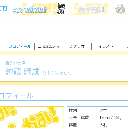
番外地の男
鈍蔵 鋼成
なまくら かたな
ロフィール
性別
男性
身長・体重
198cm / 86kg
体型
大柄