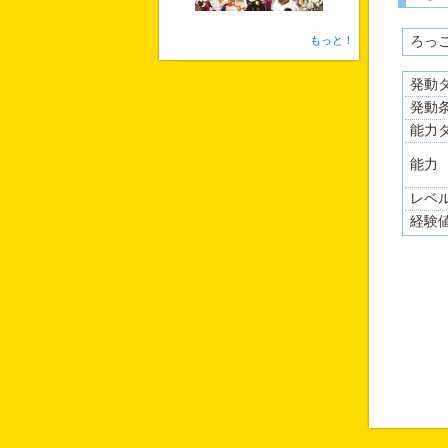
もっと！
ろっ
その
発動
表に
（素
発動
能力
能力
レベ
経験