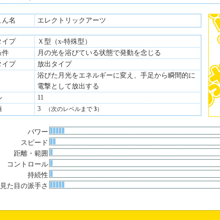
こん名
エレクトリックアーツ
態度から一見クールそうな印象を受けるが、実は本来快活で人懐こい子
タイプ
こそ出さないものの、心の内ではにぎやかな思考を巡らせている
Ｘ型（x-特殊型）
の口調：～だよ、～だね、～かな？）
条件
月の光を浴びている状態で発動を念じる
タイプ
放出タイプ
浴びた月光をエネルギーに変え、手足から瞬間的に
電撃として放出する
ル
11
値
3
（次のレベルまで
3
）
パワー
スピード
距離・範囲
コントロール
持続性
見た目の派手さ