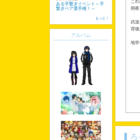
これ
ある手繋ぎイベント～手
朔夜
繋ぎペア選手権！～
もっと！
武道
背後
アルバム
地学
ろ