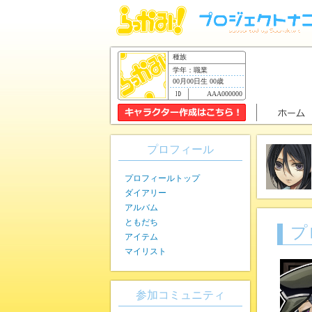
種族
学年：職業
00月00日生 00歳
AAA000000
プロフィール
プロフィールトップ
ダイアリー
アルバム
ともだち
プ
アイテム
マイリスト
参加コミュニティ