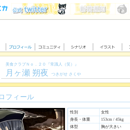
美食クラブＮｏ．２０『常識人（笑）』
月ヶ瀬 朔夜
つきがせ さくや
ロフィール
性別
女性
身長・体重
153cm / 45kg
体型
胸が大きい