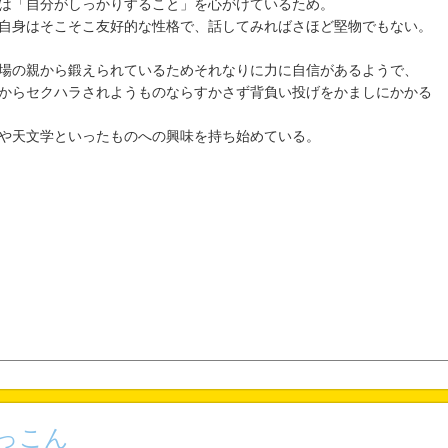
は「自分がしっかりすること」を心がけているため。
自身はそこそこ友好的な性格で、話してみればさほど堅物でもない。
場の親から鍛えられているためそれなりに力に自信があるようで、
からセクハラされようものならすかさず背負い投げをかましにかかる
や天文学といったものへの興味を持ち始めている。
っこん