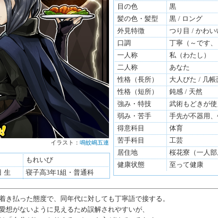
目の色
黒
髪の色・髪型
黒 / ロング
外見特徴
つり目 / かわい
口調
丁寧（～です、
一人称
私（わたし）
二人称
あなた
性格（長所）
大人びた / 几帳
性格（短所）
鈍感 / 天然
強み・特技
武術もどきが使
弱み・苦手
手先が不器用、
得意科目
体育
苦手科目
工芸
イラスト：
鳴蚊嶋五連
居住地
桜花寮（一人部
もれいび
健康状態
至って健康
日 生
寝子高3年1組・普通科
着き払った態度で、同年代に対しても丁寧語で接する。
愛想がないように見えるため誤解されやすいが、