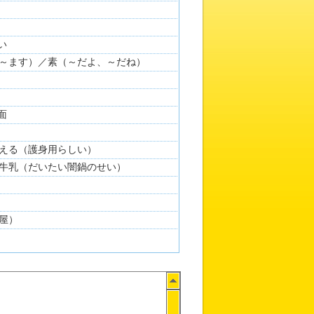
い
～ます）／素（～だよ、～だね）
面
える（護身用らしい）
牛乳（だいたい闇鍋のせい）
屋）