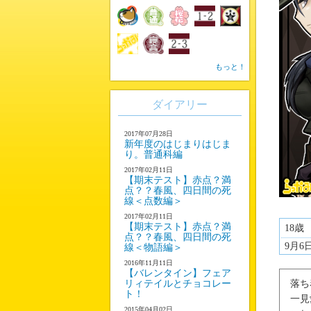
もっと！
ダイアリー
2017年07月28日
新年度のはじまりはじま
り。普通科編
2017年02月11日
【期末テスト】赤点？満
点？？春風、四日間の死
線＜点数編＞
2017年02月11日
【期末テスト】赤点？満
18歳
点？？春風、四日間の死
9月6
線＜物語編＞
2016年11月11日
【バレンタイン】フェア
リィテイルとチョコレー
落ち
ト！
一見
2015年04月02日